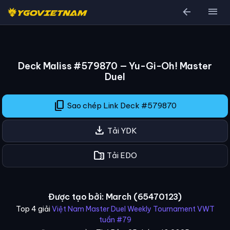
arrow_back
menu
Deck Maliss #579870 — Yu-Gi-Oh! Master
Duel
content_copy
Sao chép Link Deck #579870
download
Tải YDK
folder_zip
Tải EDO
Được tạo bởi: March (65470123)
Top 4 giải
Việt Nam Master Duel Weekly Tournament VWT
tuần #79