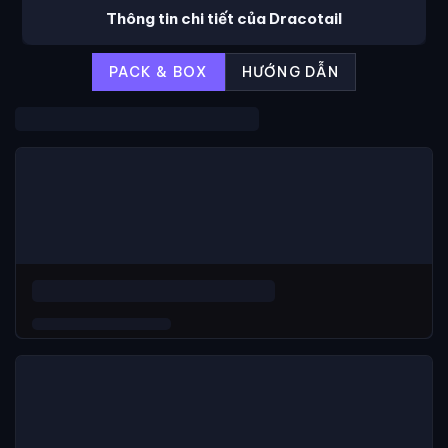
Thông tin chi tiết của Dracotail
PACK & BOX
HƯỚNG DẪN