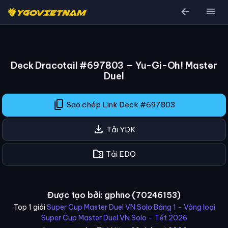
arrow_back
menu
Deck Dracotail #697803 — Yu-Gi-Oh! Master
Duel
content_copy
Sao chép Link Deck #697803
download
Tải YDK
folder_zip
Tải EDO
Được tạo bởi: gphno (70246153)
Top 1 giải
Super Cup Master Duel VN Solo Bảng 1 - Vòng loại
Super Cup Master Duel VN Solo - Tết 2026