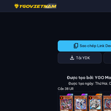
content_copy
Sao chép Link D
download
Tải YDK
Được tạo bởi: YGO M
Được tạo ngày: Thứ Hai, 
Cần 38 UR