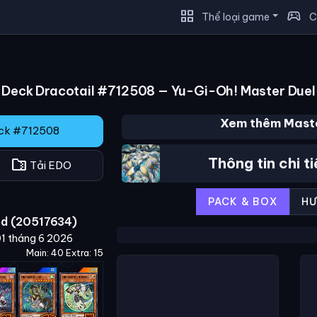
grid_view
sports_esports
Thể loại game
C
Deck Dracotail #712508 — Yu-Gi-Oh! Master Duel
Xem thêm Maste
eck #712508
Thông tin chi t
folder_zip
Tải EDO
PACK & BOX
HƯ
od (20517634)
01 tháng 6 2026
Main: 40 Extra: 15