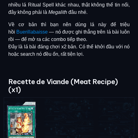
nhiều lá Ritual Spell khác nhau
, thật không thể tin nổi,
đây
không phải là
Megalith
đâu nhé
.
Về cơ bản thì
bạn nên dùng lá này để triệu
hồi
Buerillabaisse
— nó được ghi thẳng trên lá bài luôn
rồi — để mở ra các combo tiếp theo.
Đây là lá bài đáng chơi x2 bản. Có thể khởi đầu với nó
hoặc search nó đều ổn, rất tiện lợi.
Recette de Viande (Meat Recipe)
(x1)