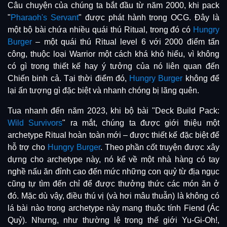
Câu chuyện của chúng ta bắt đầu từ năm 2000, khi pack
"
Pharaoh's Servant
" được phát hành trong OCG. Đây là
một bộ bài chứa nhiều quái thú Ritual, trong đó có
Hungry
Burger
– một quái thú Ritual level 6 với 2000 điểm tấn
công, thuộc loại Warrior một cách khá khó hiểu, vì không
có gì trong thiết kế hay ý tưởng của nó liên quan đến
Chiến binh cả. Tại thời điểm đó,
Hungry Burger
không để
lại ấn tượng gì đặc biệt và nhanh chóng bị lãng quên.
Tua nhanh đến năm 2023, khi bộ bài "Deck Build Pack:
Wild Survivors
" ra mắt, chúng ta được giới thiệu một
archetype Ritual hoàn toàn mới – được thiết kế đặc biệt để
hỗ trợ cho
Hungry Burger
. Theo phần cốt truyện được xây
dựng cho archetype này, nó kể về một nhà hàng có tay
nghề nấu ăn đỉnh cao đến mức những con quỷ từ địa ngục
cũng tự tìm đến chỉ để được thưởng thức các món ăn ở
đó. Mặc dù vậy, điều thú vị (và hơi mâu thuẫn) là không có
lá bài nào trong archetype này mang thuộc tính Fiend (Ác
Quỷ). Nhưng, như thường lệ trong thế giới Yu-Gi-Oh!,