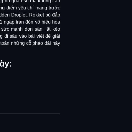
bùng nổ quân số mà không cần
ng điểm yếu chí mạng trước
dden Droplet, Rokket bù đắp
1 ngập tràn đòn vô hiệu hóa
 sức mạnh dọn sân, lật kèo
đi sâu vào bài viết để giải
 toàn những cỗ pháo đài này
ày: