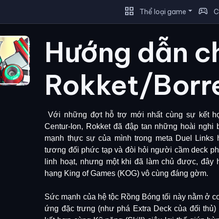
grid_view
sports_esports
Thể loại game
C
Hướng dẫn c
Rokket/Borr
Với những đợt hỗ trợ mới nhất cùng sự kết h
Centur-Ion, Rokket đã đập tan những hoài nghi
mạnh thực sự của mình trong meta Duel Links h
tương đối phức tạp và đòi hỏi người cầm deck phả
linh hoạt, nhưng một khi đã làm chủ được, đây 
hạng King of Games (KOG) vô cùng đáng gờm.
Sức mạnh của hệ tộc Rồng Bóng tối này nằm ở cơ 
ứng đặc trưng (như phá Extra Deck của đối thủ) k