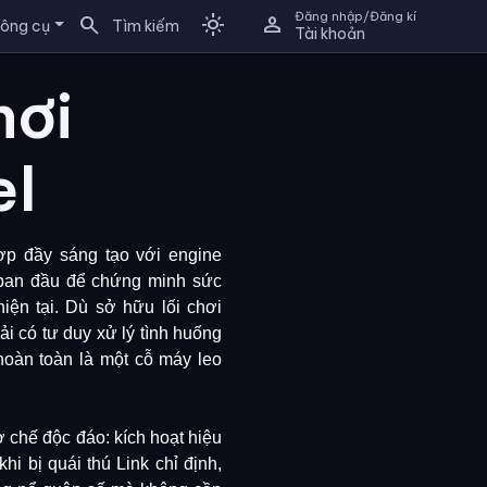
Đăng nhập/Đăng kí
search
light_mode
person
ông cụ
Tìm kiếm
Tài khoản
hơi
el
ợp đầy sáng tạo với engine
 ban đầu để chứng minh sức
iện tại. Dù sở hữu lối chơi
i có tư duy xử lý tình huống
hoàn toàn là một cỗ máy leo
chế độc đáo: kích hoạt hiệu
hi bị quái thú Link chỉ định,