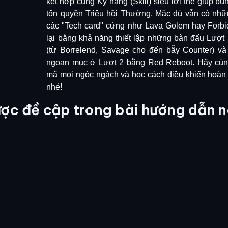
kết hợp cùng Kỹ năng (Skill) siêu lợi thế giúp 
tốn quyền Triệu hồi Thường. Mặc dù vẫn có nhữ
các "Tech card" cứng như Lava Golem hay Forbi
lại bằng khả năng thiết lập những bàn đấu Lượt 
(từ Borrelend, Savage cho đến bẫy Counter) và
ngoạn mục ở Lượt 2 bằng Red Reboot. Hãy cùng 
mã mọi ngóc ngách và học cách điều khiển hoàn
nhé!
ợc đề cập trong bài hướng dẫn n