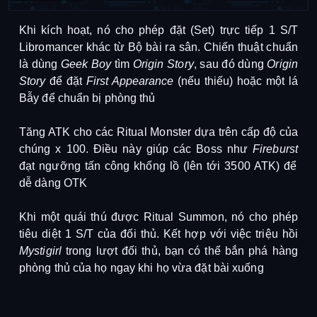
Khi kích hoạt, nó cho phép đặt (Set) trực tiếp 1 S/T
Libromancer khác từ Bộ bài ra sân.
Chiến thuật chuẩn
là dùng
Geek Boy
tìm
Origin Story
, sau đó dùng
Origin
Story
để đặt
First Appearance
(nếu thiếu) hoặc một lá
Bẫy để chuẩn bị phòng thủ
Tăng ATK cho các Ritual Monster dựa trên cấp độ của
chúng x 100. Điều này giúp các Boss như
Fireburst
đạt ngưỡng tấn công khổng lồ (lên tới 3500 ATK) để
dễ dàng OTK
Khi một quái thú được Ritual Summon, nó cho phép
tiêu diệt 1 S/T của đối thủ.
Kết hợp với việc triệu hồi
Mystigirl
trong lượt đối thủ, bạn có thể bắn phá hàng
phòng thủ của họ ngay khi họ vừa đặt bài xuống