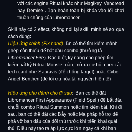
với các engine Ritual khác như Magikey, Vendread
hay Demise
. Bạn hoàn toàn bị khóa vào lối chơi
thuần chủng của Libromancer.
Skill này có 2 effect, không nói lại skill, mình sẽ sơ qua
cách dùng:
Hiệu ứng chính (Fix hand)
:
Bn có thể tìm kiếm mảnh
ghép còn thiếu để bắt đầu combo (thường là
Libromancer Fire
).
Đặc biệt, kỹ năng cho phép tìm
kiếm
bất kỳ Ritual Monster nào
, mở ra cơ hội chơi các
tech card như
Sauravis
(để chống target) hoặc
Cyber
Angel Benthen
(để tối ưu hóa tài nguyên hiến tế)
Hiệu ứng phụ dành cho đi sau
:
Bạn có thể đặt
Libromancer First Appearance
(Field Spell) để bắt đầu
chuỗi combo Ritual Summon hoặc tìm kiếm bài.
Khi đi
sau, bạn có thể đặt các Bẫy hoặc Ma pháp hỗ trợ để
phá vỡ bàn đấu của đối thủ trước khi triển khai quái
thú. Điều này tạo ra áp lực cực lớn ngay cả khi bạn