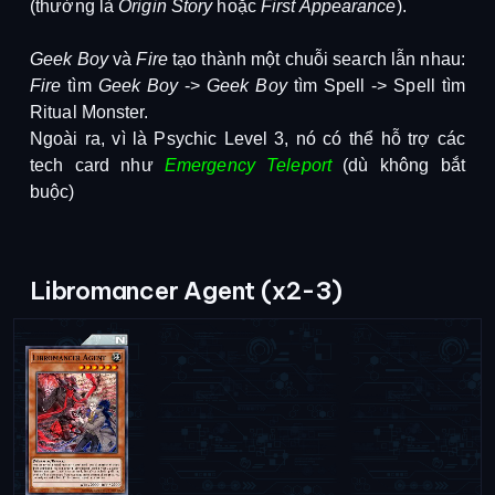
(thường là
Origin Story
hoặc
First Appearance
).
Geek Boy
và
Fire
tạo thành một chuỗi search lẫn nhau:
Fire
tìm
Geek Boy
->
Geek Boy
tìm Spell -> Spell tìm
Ritual Monster.
Ngoài ra, vì là Psychic Level 3, nó có thể hỗ trợ các
tech card như
Emergency Teleport
(dù không bắt
buộc)
Libromancer Agent (x2-3)