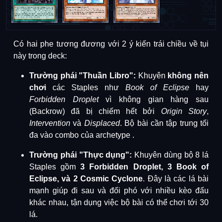
Có hai phe tương đương với 2 ý kiến trái chiều về tụi
này trong deck:
Trường phái "Thuần Libro":
Khuyên
không nên
chơi
các Staples như
Book of Eclipse
hay
Forbidden Droplet
vì không gian hàng sau
(Backrow) đã bị chiếm hết bởi
Origin Story
,
Intervention
và
Displaced
.
Bộ bài cần tập trung tối
đa vào combo của archetype
.
Trường phái "Thực dụng":
Khuyên dùng bộ 8 lá
Staples gồm
3 Forbidden Droplet, 3 Book of
Eclipse, và 2 Cosmic Cyclone
.
Đây là các lá bài
mạnh giúp đi sau và đối phó với nhiều kèo đấu
khác nhau, tận dụng việc bộ bài có thể chơi tới 30
lá
.