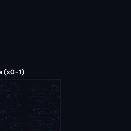
e (x0-1)