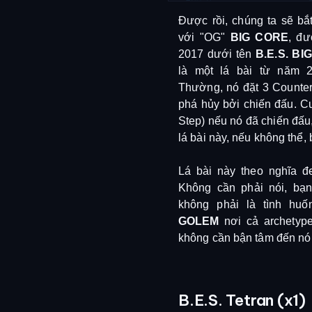
Được rồi, chúng ta sẽ bắt
với "OG"
BIG CORE
, đư
2017 dưới tên
B.E.S. BI
là một lá bài từ năm 2
Thường, nó đặt 3 Counter
phá hủy bởi chiến đấu. C
Step) nếu nó đã chiến đấu,
lá bài này, nếu không thể,
Lá bài này theo nghĩa đ
Không cần phải nói, bạ
không phải là tình hu
GOLEM
nơi cả archetyp
không cần bận tâm đến nó
B.E.S. Tetran (x1)