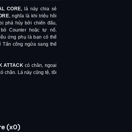
AL CORE,
lá này chia sẻ
CORE
, nghĩa là khi triệu hồi
bị phá hủy bởi chiến đấu,
i bỏ Counter hoặc tự nổ.
ệu ứng phụ là bạn có thể
hế Tấn công ngửa sang thế
K ATTACK
có chân, ngoại
ó chân. Lá này cũng tệ, tôi
re (x0)