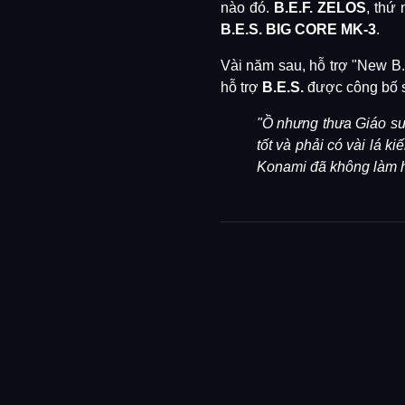
nào đó.
B.E.F. ZELOS
, thứ
B.E.S. BIG CORE MK-3
.
Vài năm sau, hỗ trợ "New B.
hỗ trợ
B.E.S.
được công bố s
"Ồ nhưng thưa Giáo sư,
tốt và phải có vài lá k
Konami đã không làm hỏ