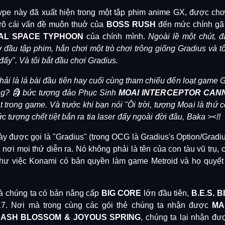
pe này đã xuất hiện trong một tập phim anime GX, được chơ
 rõ cái vấn đề muôn thuở của
BOSS RUSH
đến mức chính gã 
AL SPACE TYPHOON
của chính mình.
Ngoài lề một chút, đ
 đầu tập phim, hắn chơi một trò chơi trông giống Gradius và t
đấy". Và tôi bắt đầu chơi Gradius.
ải là lá bài đầu tiên hay cuối cùng tham chiếu đến loạt game Gr
ng? 🗿
bức tượng đảo Phục Sinh
MOAI INTERCEPTOR CAN
trong game. Và trước khi bạn nói "Ôi trời, tượng Moai là thứ có 
 tượng chết tiệt bắn ra tia laser đấy ngoài đời đâu, Baka ><!!
y được gọi là "Gradius" (trong OCG là Gradius's Option/Gradius
h nơi mọi thứ diễn ra. Nó không phải là tên của con tàu vũ trụ, 
như việc Konami có bản quyền làm game Metroid và họ quyết đị
à chúng ta có bản nâng cấp
BIG CORE
lớn đầu tiên,
B.E.S. 
17. Nơi mà trong cùng các gói thẻ chúng ta nhận được
MA
à
ASH BLOSSOM & JOYOUS SPRING
, chúng ta lại nhận đ