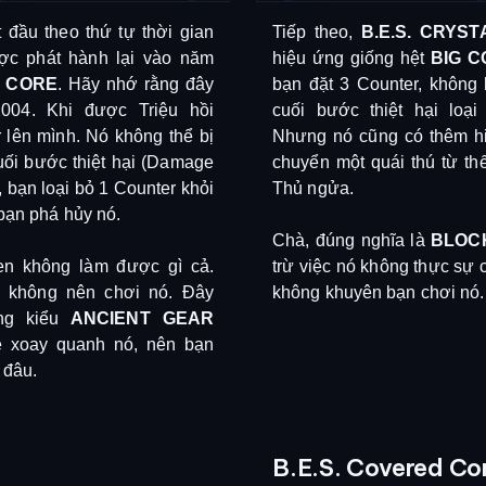
 đầu theo thứ tự thời gian
Tiếp theo,
B.E.S. CRYST
ợc phát hành lại vào năm
hiệu ứng giống hệt
BIG 
G CORE
. Hãy nhớ rằng đây
bạn đặt 3 Counter, không 
004. Khi được Triệu hồi
cuối bước thiệt hại loạ
 lên mình. Nó không thể bị
Nhưng nó cũng có thêm hi
uối bước thiệt hại (Damage
chuyển một quái thú từ t
 bạn loại bỏ 1 Counter khỏi
Thủ ngửa.
 bạn phá hủy nó.
Chà, đúng nghĩa là
BLOC
en không làm được gì cả.
trừ việc nó không thực sự c
n không nên chơi nó. Đây
không khuyên bạn chơi nó.
ống kiểu
ANCIENT GEAR
e xoay quanh nó, nên bạn
 đâu.
B.E.S. Covered Co