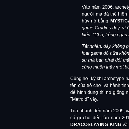
Vào năm 2006, archety
người mà đã thể hiện
hủy nó bằng
MYSTIC
game Gradius đấy, vì ở
kiểu: "Chà, trông ngầu 
Tất nhiên, đây không ph
loạt game đó nữa khô
sự mà bạn phải đối mặt 
cũng muốn thấy một bức
Cũng hơi kỳ khi archetype nà
tên của trò chơi và hành tin
dễ hình dung thì nó giống 
"Metroid" vậy.
Tua nhanh đến năm 2009, v
có gì cho đến tận năm 20
DRACOSLAYING KING
v