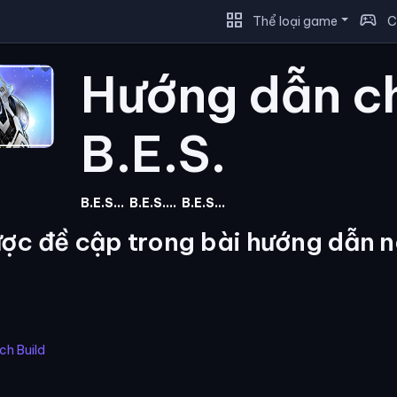
grid_view
sports_esports
Thể loại game
C
Hướng dẫn c
B.E.S.
B.E.S...
B.E.S....
B.E.S...
ợc đề cập trong bài hướng dẫn n
h Build