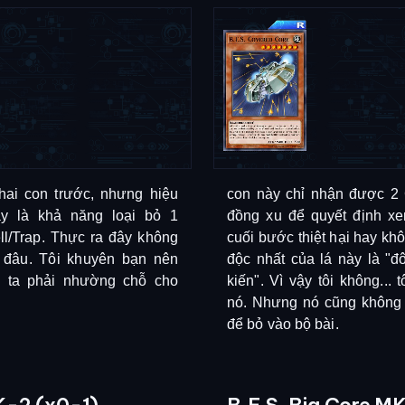
hai con trước, nhưng hiệu
con này chỉ nhận được 2 
y là khả năng loại bỏ 1
đồng xu để quyết định x
ll/Trap. Thực ra đây không
cuối bước thiệt hại hay kh
t đâu. Tôi khuyên bạn nên
độc nhất của lá này là "đ
g ta phải nhường chỗ cho
kiến". Vì vậy tôi không...
nó. Nhưng nó cũng không 
để bỏ vào bộ bài.