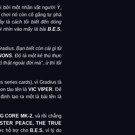
i bởi một nhân vật người Ý,
chơi nó còn cố gắng tự phá
ây là cách tôi biết đến dòng
ôi nhìn vào mấy lá bài
B.E.S.
adius. Bạn biết còn cái gì từ
NONS
. Đó là một kẻ thù thực
thật ngoài đời mà", ừ thì tôi
 series cards), vì Gradius là
con tàu tên là
VIC VIPER
. Để
nh tạo ra một lá bài tên là
BIG CORE MK-2
, và rồi chẳng
STER PEACE, THE TRUE
ược hỗ trợ cho
B.E.S.
vì lý do