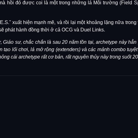
 mà hồi đó được coi là một trong những lá Môi trường (Field Spe
E.S." xuất hiện mạnh mẽ, và rồi lại một khoảng lặng nữa trong 
ẽ phát hành đồng thời ở cả OCG và Duel Links.
 Giáo sư, chắc chắn là sau 20 năm tồn tại, archetype này hẳn p
iến tạo lối chơi, lá mở rộng (extenders) và các mảnh combo tuy
ng cái archetype rất cơ bản, rất nguyên thủy này trong suốt 20