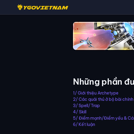
Những phần đư
1/ Giới thiệu Archetype
2/ Các quái thú ở bộ bài chính
3/ Spell/Trap
4/ Skill
5/ Điểm mạnh/Điểm yếu & Các
6/ Kết luận