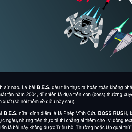
ch sử nào. Lá bài
B.E.S.
đầu tiên thực ra hoàn toàn không phải
 mắt tận năm 2004, dĩ nhiên là dựa trên con (boss) thường xuy
xuất (sẽ nói thêm về điều này sau).
ài
B.E.S.
nữa, đỉnh điểm là lá Phép Vĩnh Cửu
BOSS RUSH
, 
c ngầu, nhưng trên thực tế thì chẳng ai thèm chơi vì dòng text
hiển lá bài này không được Triệu hồi Thường hoặc Úp quái thú"