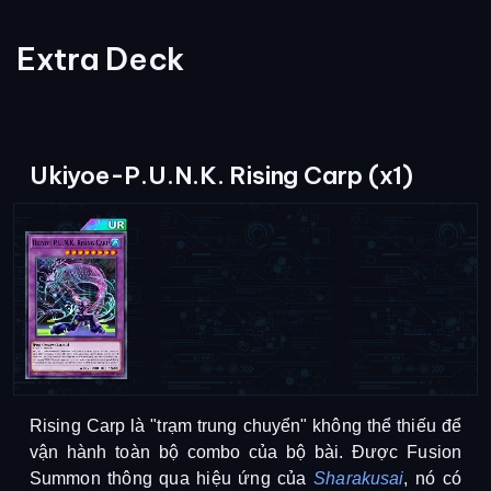
Extra Deck
Ukiyoe-P.U.N.K. Rising Carp (x1)
Rising Carp là "trạm trung chuyển" không thể thiếu để
vận hành toàn bộ combo của bộ bài. Được Fusion
Summon thông qua hiệu ứng của
Sharakusai
, nó có