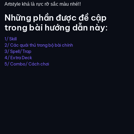
Artstyle khá là rực rỡ sắc màu nhé!!
Những phần được đề cập
trong bài hướng dẫn này:
1/ Skill
2/ Các quái thú trong bộ bài chính
3/ Spell/Trap
4/ Extra Deck
5/ Combo/ Cách chơi