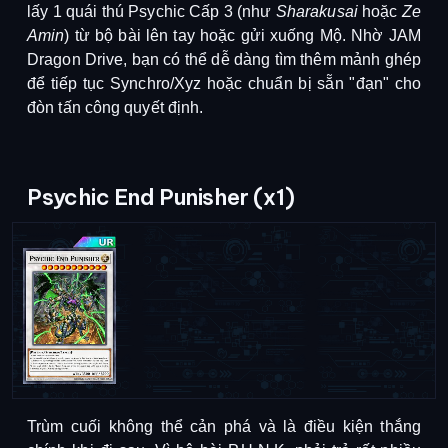
lấy 1 quái thú Psychic Cấp 3 (như
Sharakusai
hoặc
Ze
Amin
) từ bộ bài lên tay hoặc gửi xuống Mộ. Nhờ JAM
Dragon Drive, bạn có thể dễ dàng tìm thêm mảnh ghép
để tiếp tục Synchro/Xyz hoặc chuẩn bị sẵn "đạn" cho
đòn tấn công quyết định.
Psychic End Punisher (x1)
Trùm cuối không thể cản phá và là điều kiện thắng