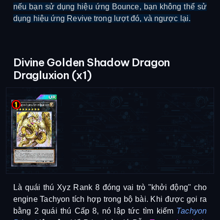
nếu bạn sử dụng hiệu ứng Bounce, bạn không thể sử
dụng hiệu ứng Revive trong lượt đó, và ngược lại.
Divine Golden Shadow Dragon
Dragluxion (x1)
Là quái thú Xyz Rank 8 đóng vai trò "khởi động" cho
engine Tachyon tích hợp trong bộ bài. Khi được gọi ra
bằng 2 quái thú Cấp 8, nó lập tức tìm kiếm
Tachyon