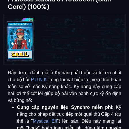
Card) (100%)
Đây được đánh giá là Kỹ năng bắt buộc và tối ưu nhất
cho bộ bài
P.U.N.K
trong format hiện tại, vượt trội hoàn
toàn so với các Kỹ năng khác. Kỹ năng này cung cấp
hai lợi thế cốt lõi giúp bộ bài vận hành cực kỳ ổn định
và bùng nổ:
Cung cấp nguyên liệu Synchro miễn phí:
Kỹ
năng cho phép đặt trực tiếp một quái thú Cấp 4 (cụ
thể là "
Mystical Elf
") lên sân. Điều này mang lại
một "body" hoàn toàn miễn phí dùng làm nguyên