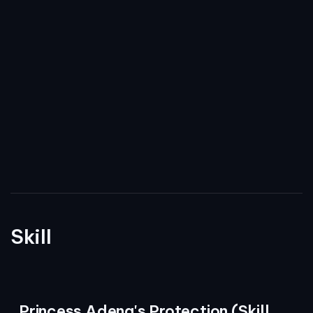
Skill
Princess Adena's Protection (Skill