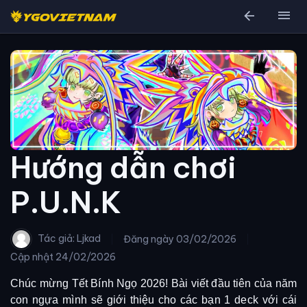
arrow_back
menu
Hướng dẫn chơi
P.U.N.K
Tác giả: Ljkad
Đăng ngày
03/02/2026
Cập nhật
24/02/2026
Chúc mừng Tết Bính Ngọ 2026! Bài viết đầu tiên của năm
con ngựa mình sẽ giới thiệu cho các bạn 1 deck với cái