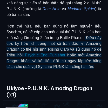
khả năng tự hiến tế bản thân để gọi thẳng 2 quái thú
P.U.N.K. (thường là
Deer Note
và
Madame Spider
) từ
bộ bài ra sân.
Hơn thế nữa, nếu bạn dùng nó làm nguyên liệu
Synchro, nó sẽ cấp cho một quái thú P.U.N.K. của bạn
khả năng tấn công 2 lần trong Battle Phase.
Điều này
cực kỳ hữu ích trong một số trận đấu, vì Amazing
Dragon có thể hồi sinh Rising Carp và sử dụng nó để
Triệu hồi
Psychic End Punisher
hoặc một Amazing
Dragon khác, và kết liễu đối thủ ngay lập tức bằng
cách cho quái vật Synchro PUNK tấn công hai lần.
Ukiyoe-P.U.N.K. Amazing Dragon
(x1)