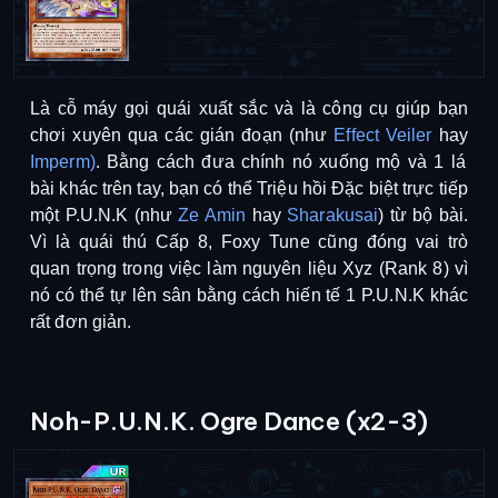
Là cỗ máy gọi quái xuất sắc và là công cụ giúp bạn
chơi xuyên qua các gián đoạn (như
Effect Veiler
hay
Imperm)
. Bằng cách đưa chính nó xuống mộ và 1 lá
bài khác trên tay, bạn có thể Triệu hồi Đặc biệt trực tiếp
một P.U.N.K (như
Ze Amin
hay
Sharakusai
) từ bộ bài.
Vì là quái thú Cấp 8, Foxy Tune cũng đóng vai trò
quan trọng trong việc làm nguyên liệu Xyz (Rank 8) vì
nó có thể tự lên sân bằng cách hiến tế 1 P.U.N.K khác
rất đơn giản.
Noh-P.U.N.K. Ogre Dance (x2-3)