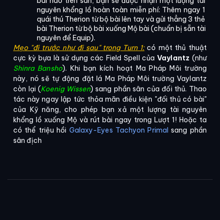
bài nào trên sân, bạn sẽ được nhận một lượng tài 
nguyên khổng lồ hoàn toàn miễn phí: Thêm ngay 1 
quái thú Therion từ bộ bài lên tay và gửi thẳng 3 thẻ 
bài Therion từ bộ bài xuống Mộ bài (chuẩn bị sẵn tài 
nguyên để Equip).
Mẹo "đi trước như đi sau" trong Turn 1:
 có một thủ thuật 
cực kỳ bựa là sử dụng các Field Spell của 
Vaylantz
 (như 
Shinra Bansho
). Khi bạn kích hoạt Ma Pháp Môi trường 
này, nó sẽ tự động đặt lá Ma Pháp Môi trường Vaylantz 
còn lại (
Koenig Wissen
) sang phần sân của đối thủ. Thao 
tác này ngay lập tức thỏa mãn điều kiện "đối thủ có bài" 
của Kỹ năng, cho phép bạn xả một lượng tài nguyên 
khổng lồ xuống Mộ và rút bài ngay trong Lượt 1! Hoặc ta 
có thể triệu hồi
 Galaxy-Eyes Tachyon Primal 
sang phần 
sân địch