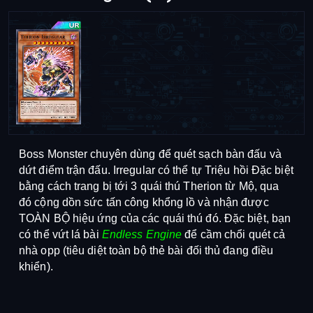
Boss Monster chuyên dùng để quét sạch bàn đấu và 
dứt điểm trận đấu. Irregular có thể tự Triệu hồi Đặc biệt 
bằng cách trang bị tới 3 quái thú Therion từ Mộ, qua 
đó cộng dồn sức tấn công khổng lồ và nhận được 
TOÀN BỘ hiệu ứng của các quái thú đó. Đặc biệt, bạn 
có thể vứt lá bài 
Endless Engine
 để cầm chổi quét cả 
nhà opp (tiêu diệt toàn bộ thẻ bài đối thủ đang điều 
khiển).