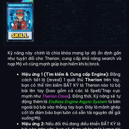
Kỹ năng này chính là chìa khóa mang lại độ ổn định gần 
như tuyệt đối cho Therion, cung cấp khả năng search và 
nạp Mộ vô cùng mạnh giúp bạn hiếm khi bị brick.
Hiệu ứng 1 (Tìm kiếm & Cung cấp Engine):
 Bằng 
cách tiết lộ (reveal) 1 quái thú 
Therion
 trên tay, 
bạn có thể tìm kiếm BẤT KỲ lá Therion nào từ bộ 
bài lên tay (bao gồm cả các lá Spell/Trap cực 
mạnh như 
Therion Cross
). Đồng thời, Kỹ năng sẽ tự 
động thêm lá 
Endless Engine Argyro System
 từ bên 
ngoài bộ bài vào thẳng tay bạn. Đây là mảnh ghép 
cốt lõi đảm bảo bạn luôn có sẵn tài nguyên để gửi 
xuống Mộ.
Hiệu ứng 2:
 Nếu đối thủ đang điều khiển BẤT KỲ lá 