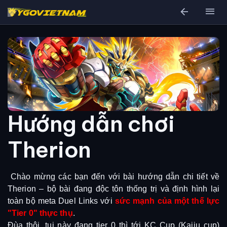
arrow_back
menu
Hướng dẫn chơi
Therion
Chào mừng các bạn đến với bài hướng dẫn chi tiết về
Therion – bộ bài đang độc tôn thống trị và định hình lại
toàn bộ meta Duel Links với
sức mạnh của một thế lực
"Tier 0" thực thụ
.
Đùa thôi, tụi này đang tier 0 thì tới KC Cup (Kaiju cup)