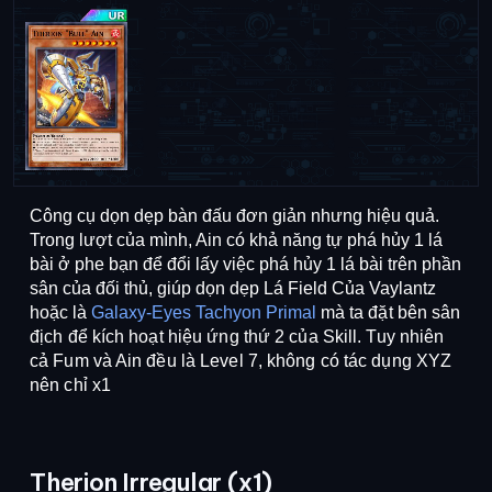
Công cụ dọn dẹp bàn đấu đơn giản nhưng hiệu quả. 
Trong lượt của mình, Ain có khả năng tự phá hủy 1 lá 
bài ở phe bạn để đổi lấy việc phá hủy 1 lá bài trên phần 
sân của đối thủ, giúp dọn dẹp Lá Field Của Vaylantz 
hoặc là 
Galaxy-Eyes Tachyon Primal
 mà 
ta đặt bên sân 
địch để kích hoạt hiệu ứng thứ 2 của Skill. Tuy nhiên 
cả Fum và Ain đều là Level 7, không có tác dụng XYZ 
nên chỉ x1
Therion Irregular (x1)