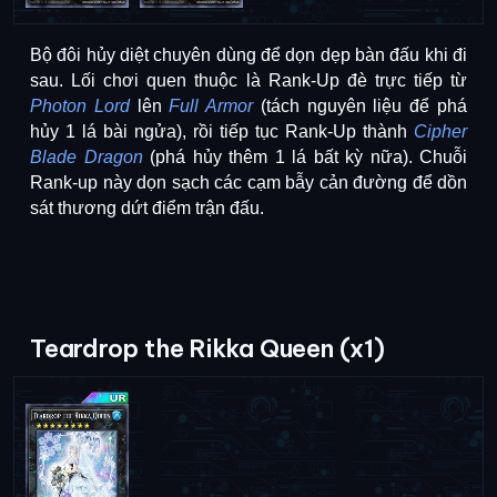
Bộ đôi hủy diệt chuyên dùng để dọn dẹp bàn đấu khi đi 
sau. Lối chơi quen thuộc là Rank-Up đè trực tiếp từ 
Photon Lord
lên 
Full Armor
 (tách nguyên liệu để phá 
hủy 1 lá bài ngửa), rồi tiếp tục Rank-Up thành 
Cipher 
Blade Dragon
(phá hủy thêm 1 lá bất kỳ nữa). Chuỗi 
Rank-up này dọn sạch các cạm bẫy cản đường để dồn 
sát thương dứt điểm trận đấu.
Teardrop the Rikka Queen (x1)