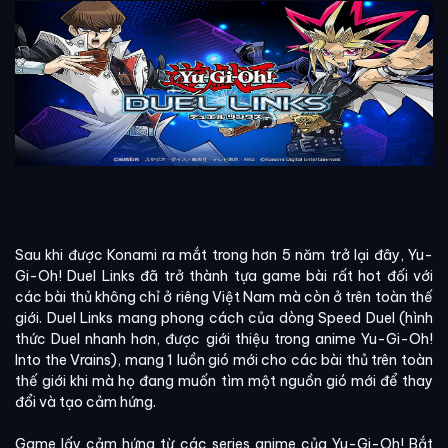
Sau khi được Konami ra mắt trong hơn 5 năm trở lại đây, Yu-
Gi-Oh! Duel Links đã trở thành tựa game bài rất hot đối với
các bài thủ không chỉ ở riêng Việt Nam mà còn ở trên toàn thế
giới. Duel Links mang phong cách của dòng Speed Duel (hình
thức Duel nhanh hơn, được giới thiệu trong anime Yu-Gi-Oh!
Into the Vrains), mang 1 luồn gió mới cho các bài thủ trên toàn
thế giới khi mà họ đang muốn tìm một nguồn gió mới để thay
đổi và tạo cảm hứng.
Game lấy cảm hứng từ các series anime của Yu-Gi-Oh! Bắt