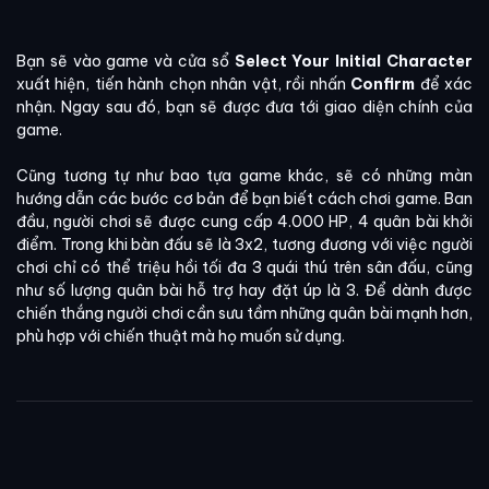
Bạn sẽ vào game và cửa sổ
Select Your Initial Character
xuất hiện, tiến hành chọn nhân vật, rồi nhấn
Confirm
để xác
nhận. Ngay sau đó, bạn sẽ được đưa tới giao diện chính của
game.
Cũng tương tự như bao tựa game khác, sẽ có những màn
hướng dẫn các bước cơ bản để bạn biết cách chơi game. Ban
đầu, người chơi sẽ được cung cấp 4.000 HP, 4 quân bài khởi
điểm. Trong khi bàn đấu sẽ là 3x2, tương đương với việc người
chơi chỉ có thể triệu hồi tối đa 3 quái thú trên sân đấu, cũng
như số lượng quân bài hỗ trợ hay đặt úp là 3. Để dành được
chiến thắng người chơi cần sưu tầm những quân bài mạnh hơn,
phù hợp với chiến thuật mà họ muốn sử dụng.