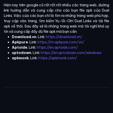
Hiện nay trên google có rất rất rất nhiều các trang web, đường
link hướng dẫn và cung cấp cho các bạn file apk của Duel
Links. Việc của các bạn chỉ là tìm ra những trang web phù hợp,
truy cập vào trang, tìm kiếm Yu-Gi-Oh! Duel Links và tải file
apk về thôi. Sau đây sẽ là những trang web mà tôi nghĩ khá uy
tín và cung cấp đầy đủ file apk mà bạn cần:
Download.vn
. Link:
https://download.vn/
Apkpure
. Link:
https://m.apkpure.com/vn/
Aptoide
. Link:
https://en.aptoide.com/
uptodown
. Link:
https://en.uptodown.com/windows
apkmonk
. Link:
https://apkmonk.com/