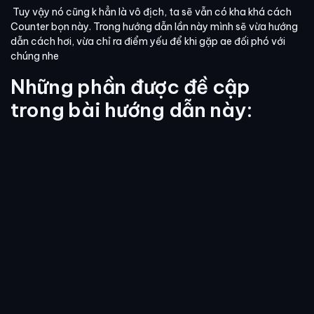
Tuy vậy nó cũng k hẳn là vô địch, ta sẽ vẫn có kha khá cách
Counter bọn này. Trong hướng dẫn lần này mình sẽ vừa hướng
dẫn cách hơi, vừa chỉ ra điểm yếu để khi gặp ae đối phó với
chúng nhe
Những phần được đề cập
trong bài hướng dẫn này: