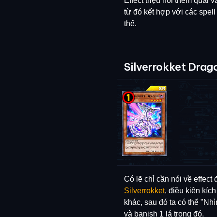
Effect triệu hồi thêm quái v
từ đó kết hợp với các spell 
thế.
Silverrokket Drago
Có lẽ chỉ cần nói về effect 
Silverrokket
, điều kiện kí
khác, sau đó ta có thể "Nhì
và banish 1 lá trong đó.