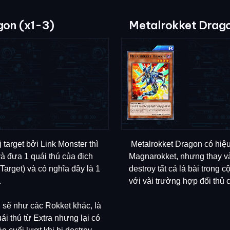
on (x1-3)
Metalrokket Drago
ị target bởi Link Monster thì
Metalrokket Dragon có hiệ
và đưa 1 quái thú của địch
Magnarokket, nhưng thay và
arget) và có nghĩa đây là 1
destroy tất cả lá bài trong c
.
với vài trường hợp đối thủ c
g sẽ như các Rokket khác, là
i thú từ Extra nhưng lại có