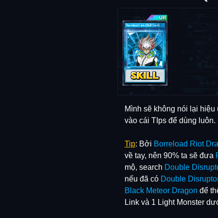
Mình sẽ không nói lại hiệu 
vào cái TIps để dùng luôn.
Tip
: Bởi
Borreload Riot Dr
về tay, nên 90% ta sẽ đưa
mộ, search
Double Disrupt
nếu đã có
Double Disrupto
Black Meteor Dragon
để th
Link và 1 Light Monster d