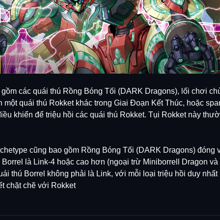
 gồm các quái thú Rồng Bóng Tối (DARK Dragons), lối chơi ch
nh một quái thú Rokket khác trong Giai Đoạn Kết Thúc, hoặc s
điều khiển để triệu hồi các quái thú Rokket. Tụi Rokket này th
Archetype cũng bao gồm Rồng Bóng Tối (DARK Dragons) đóng va
 Borrel là Link-4 hoặc cao hơn (ngoại trừ Miniborrell Dragon và
i thú Borrel không phải là Link, với mỗi loại triệu hồi duy nhất
ết chặt chẽ với Rokket