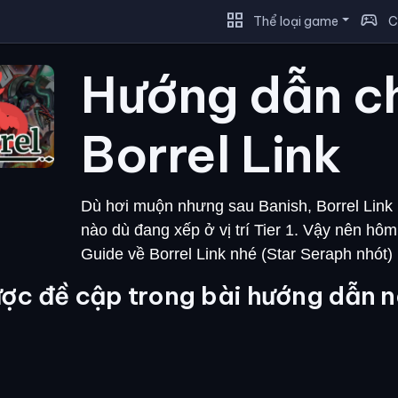
grid_view
sports_esports
Thể loại game
C
Hướng dẫn c
Borrel Link
Dù hơi muộn nhưng sau Banish, Borrel Link 
nào dù đang xếp ở vị trí Tier 1. Vậy nên hôm
Guide về Borrel Link nhé (Star Seraph nhót)
ợc đề cập trong bài hướng dẫn n