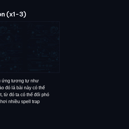
n (x1-3)
u ứng tương tự như
o đó lá bài này có thể
ột, từ đó ta có thể đối phó
hơi nhiều spell trap