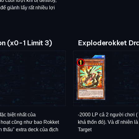
ào cuối lượt khi bị destroy,
để giành lấy rất nhiều lợi
n (x0-1 Limit 3)
Exploderokket Dr
đặc biệt nhất của
-2000 LP cả 2 người chơi (
ch hoạt cũng như bao Rokket
khá thốn đó). Và dĩ nhiên là
n thấu" extra deck của địch
Target