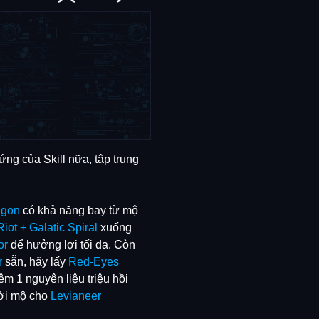
ứng của Skill nữa, tập trung
agon
có khả năng bay từ mộ
Riot + Galatic Spiral
xuống
or
để hưởng lợi tối đa. Còn
r
sẵn, hãy lấy
Red-Eyes
êm 1 nguyên liệu triệu hồi
ưới mộ cho
Levianeer