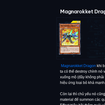
Magnarokket Drag
Magnarokket Dragon
khi b
ta có thể destroy chính nó 
xuống mộ (đây không phải T
hiệu ứng loại bỏ khá mạnh
Còn lại thì chủ yếu nó cũn
material để summon các quá