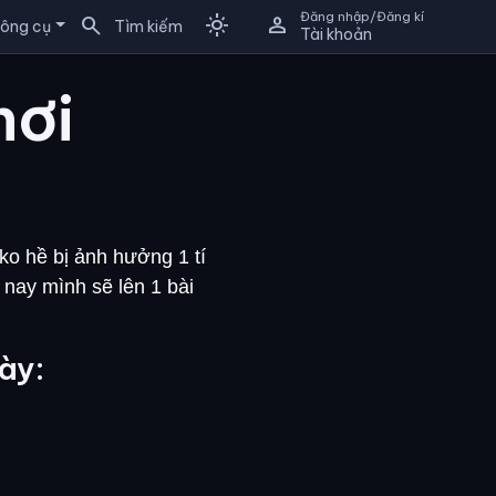
Đăng nhập/Đăng kí
search
light_mode
person
ông cụ
Tìm kiếm
Tài khoản
hơi
ko hề bị ảnh hưởng 1 tí
 nay mình sẽ lên 1 bài
ày: