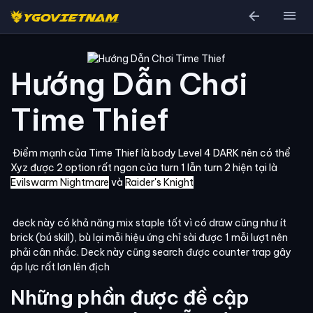
arrow_back
menu
Hướng Dẫn Chơi
Time Thief
Điểm mạnh của Time Thief là body Level 4 DARK nên có thể
Xyz được 2 option rất ngon của turn 1 lẫn turn 2 hiện tại là
Evilswarm Nightmare
và
Raider's Knight
deck này có khả năng mix staple tốt vì có draw cũng như ít
brick (bú skill), bù lại mỗi hiệu ứng chỉ sài được 1 mỗi lượt nên
phải cân nhắc. Deck này cũng search được counter trap gây
áp lực rất lơn lên địch
Những phần được đề cập