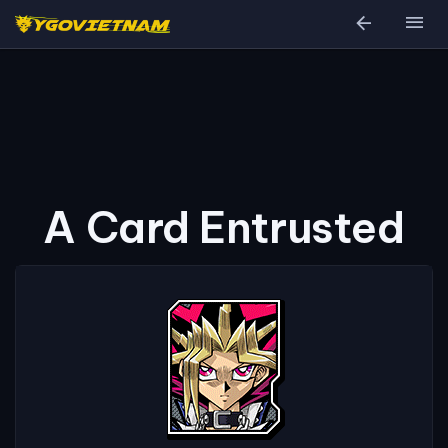
arrow_back
menu
A Card Entrusted