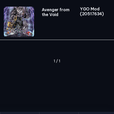
YGO Mod
Avenger from
(20517634)
the Void
1 / 1