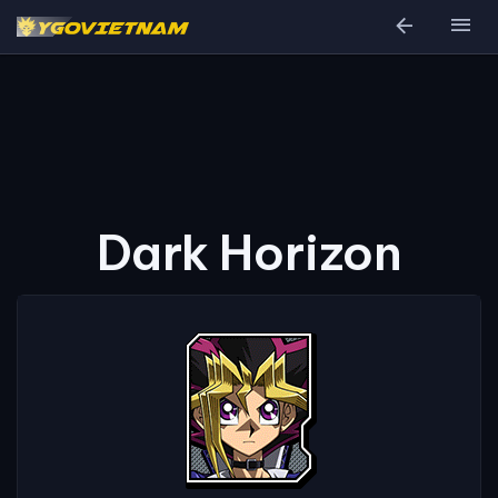
arrow_back
menu
Dark Horizon