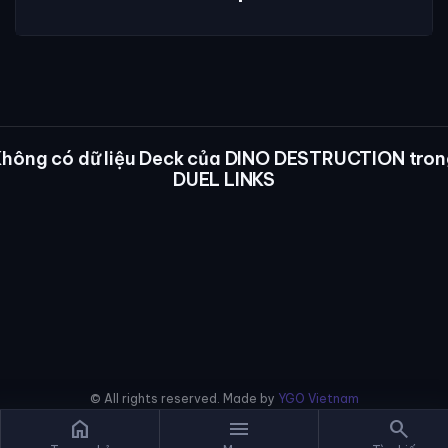
Không có dữ liệu Deck của DINO DESTRUCTION tron
DUEL LINKS
© All rights reserved. Made by
YGO Vietnam
home
menu
search