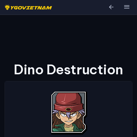
arrow_back
menu
Dino Destruction