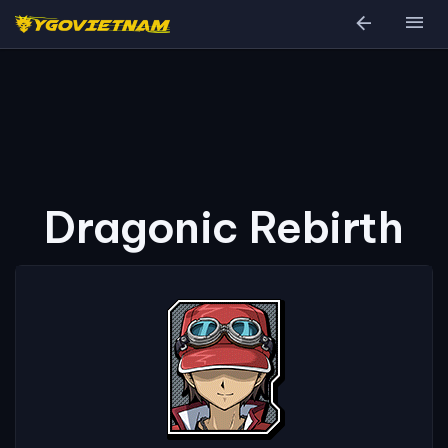
arrow_back
menu
Dragonic Rebirth