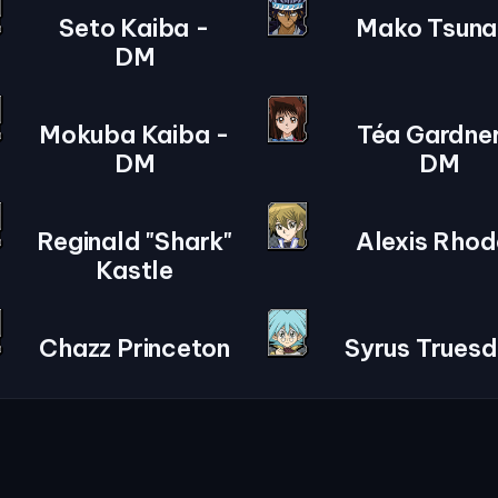
Seto Kaiba -
Mako Tsuna
DM
Mokuba Kaiba -
Téa Gardner
DM
DM
Reginald "Shark"
Alexis Rhod
Kastle
Chazz Princeton
Syrus Truesd