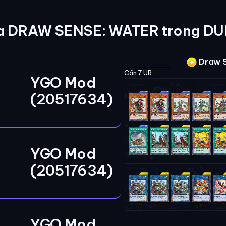
a DRAW SENSE: WATER trong DU
Draw 
Cần 7 UR
YGO Mod
(20517634)
YGO Mod
(20517634)
YGO Mod