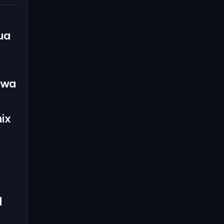
ua
awa
ix
l