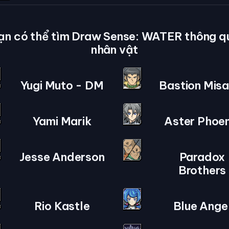
ạn có thể tìm Draw Sense: WATER thông q
nhân vật
Yugi Muto - DM
Bastion Mis
Yami Marik
Aster Phoen
Jesse Anderson
Paradox
Brothers
Rio Kastle
Blue Ange