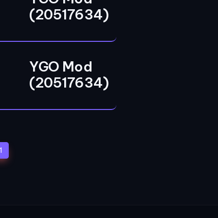
(20517634)
YGO Mod
(20517634)
(current)
1