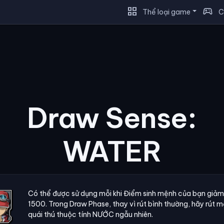
grid_view
sports_esports
Thể loại game
C
Draw Sense:
WATER
Có thể được sử dụng mỗi khi Điểm sinh mệnh của bạn giảm
1500. Trong Draw Phase, thay vì rút bình thường, hãy rút m
quái thú thuộc tính NƯỚC ngẫu nhiên.