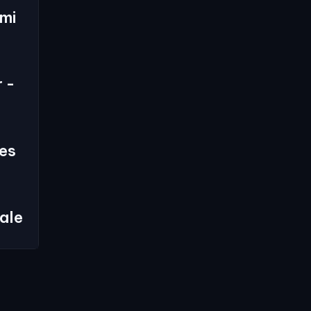
mi
 -
es
ale