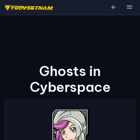
arrow_back
menu
Ghosts in
Cyberspace