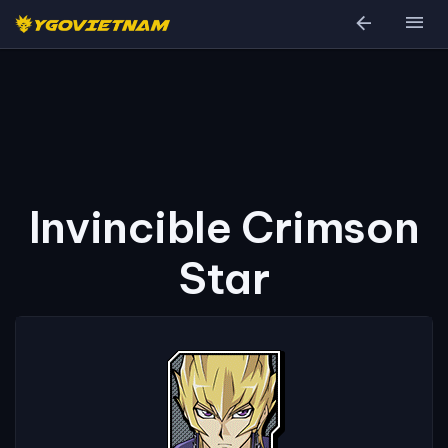
arrow_back
menu
Invincible Crimson
Star