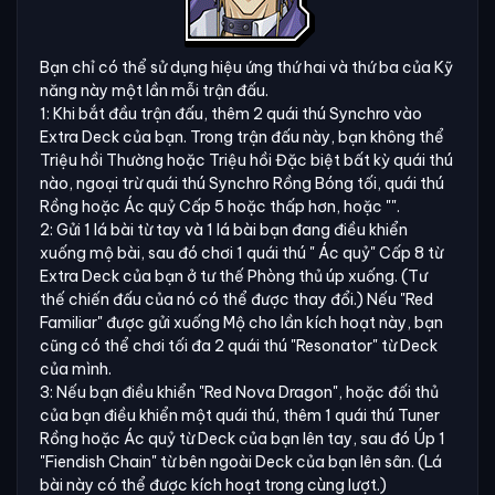
Bạn chỉ có thể sử dụng hiệu ứng thứ hai và thứ ba của Kỹ
năng này một lần mỗi trận đấu.
1: Khi bắt đầu trận đấu, thêm 2 quái thú Synchro vào
Extra Deck của bạn. Trong trận đấu này, bạn không thể
Triệu hồi Thường hoặc Triệu hồi Đặc biệt bất kỳ quái thú
nào, ngoại trừ quái thú Synchro Rồng Bóng tối, quái thú
Rồng hoặc Ác quỷ Cấp 5 hoặc thấp hơn, hoặc "".
2: Gửi 1 lá bài từ tay và 1 lá bài bạn đang điều khiển
xuống mộ bài, sau đó chơi 1 quái thú " Ác quỷ" Cấp 8 từ
Extra Deck của bạn ở tư thế Phòng thủ úp xuống. (Tư
thế chiến đấu của nó có thể được thay đổi.) Nếu "Red
Familiar" được gửi xuống Mộ cho lần kích hoạt này, bạn
cũng có thể chơi tối đa 2 quái thú "Resonator" từ Deck
của mình.
3: Nếu bạn điều khiển "Red Nova Dragon", hoặc đối thủ
của bạn điều khiển một quái thú, thêm 1 quái thú Tuner
Rồng hoặc Ác quỷ từ Deck của bạn lên tay, sau đó Úp 1
"Fiendish Chain" từ bên ngoài Deck của bạn lên sân. (Lá
bài này có thể được kích hoạt trong cùng lượt.)