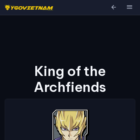
arrow_back
menu
King of the
Archfiends