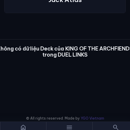
Không có dữ liệu Deck của KING OF THE ARCHFIEND
trong DUEL LINKS
© All rights reserved. Made by
YGO Vietnam
home
menu
search