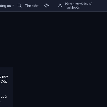
Đăng nhập/Đăng kí
search
light_mode
person
ông cụ
Tìm kiếm
Tài khoản
ng này
n Cấp
 quái
.