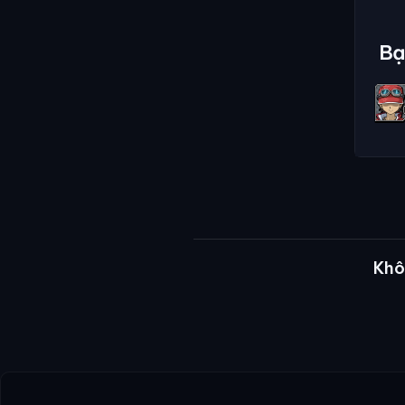
Bạ
Khô