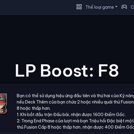
grid_view
sports_esports
Thể loại game
C
LP Boost: F8
Bạn có thể sử dụng hiệu ứng đầu tiên và thứ hai của Kỹ nă
nếu Deck Thêm của bạn chứa 2 hoặc nhiều quái thú Fusio
8 hoặc thấp hơn.
1: Khi bắt đầu trận Đấu bài, nhận được 1600 Điểm Gốc.
2: Trong End Phase của lượt mà bạn Triệu hồi Đặc biệt một
thú Fusion Cấp 8 hoặc thấp hơn, nhận được 400 Điểm Gốc