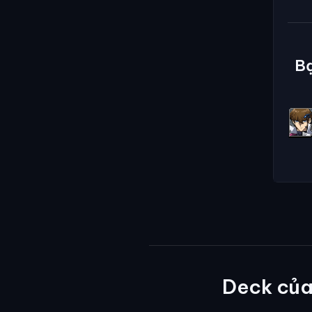
Bạ
Deck củ