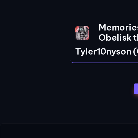
Memories
Obelisk 
Tyler10nyson 