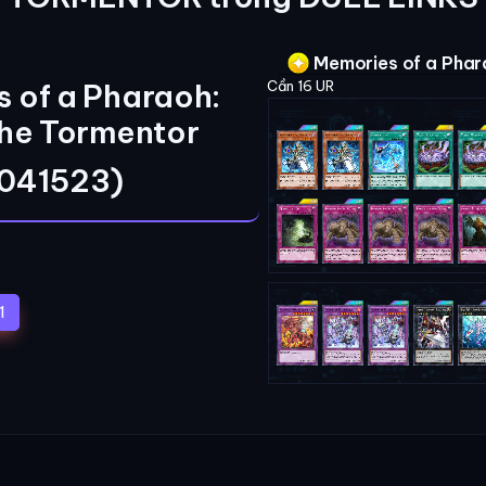
Memories of a Phara
 of a Pharaoh:
Cần 16 UR
the Tormentor
(041523)
(current)
1