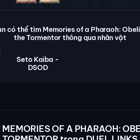
n có thể tìm Memories of a Pharaoh: Obel
the Tormentor thông qua nhân vật
Seto Kaiba -
DSOD
a MEMORIES OF A PHARAOH: OBE
TORMENTOR trong DUEL LINKS