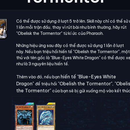
Có thể được sử dụng ở lượt 5 trở lên. Skill này chỉ có thể sử
1 lần mỗi trận đấu, thay vì rút bài như bình thường, hãy rút
"Obelisk the Tormentor" từ kí ức của Pharaoh.
Những hiệu ứng sau đây có thể được sử dụng 1 lần ở lượt
này. Nếu bạn triệu hồi hiến tế "Obelish the Tormentor", một
thú với tên gốc là "Blue-Eyes White Dragon" có thể được 
như là 3 nguyên liệu hiến tế.
hiến tế
"Blue-Eyes White
Thêm vào đó, nếu bạn
Dragon"
"Obelish the Tormentor",
"Obeli
để triệu hồi
the Tormentor"
của bạn sẽ bị gửi xuống mộ vào kết thúc