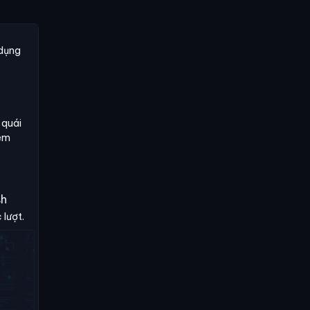
 dụng
 quái
xem
sh
 lượt.