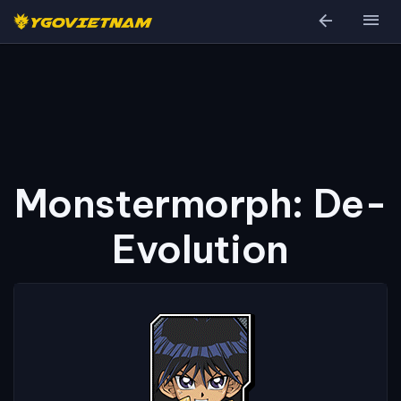
arrow_back
menu
Monstermorph: De-
Evolution