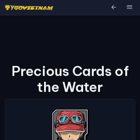
arrow_back
menu
Precious Cards of
the Water