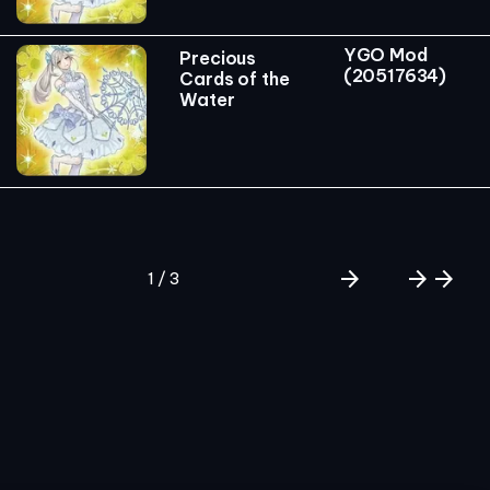
YGO Mod
Precious
(20517634)
Cards of the
Water
arrow_forward
arrow_forward
arrow_forward
1 / 3