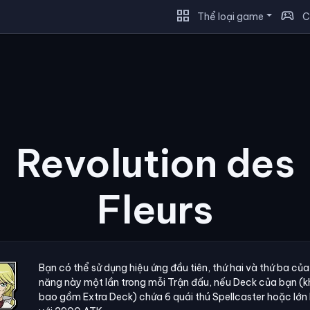
grid_view
sports_esports
Thể loại game
C
Revolution des
Fleurs
Bạn có thể sử dụng hiệu ứng đầu tiên, thứ hai và thứ ba của
năng này một lần trong mỗi Trận đấu, nếu Deck của bạn (
bao gồm Extra Deck) chứa 6 quái thú Spellcaster hoặc lớn