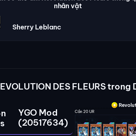
nhân vật
Sherry Leblanc
REVOLUTION DES FLEURS trong 
Revolut
YGO Mod
on
Cần 20 UR
(20517634)
rs