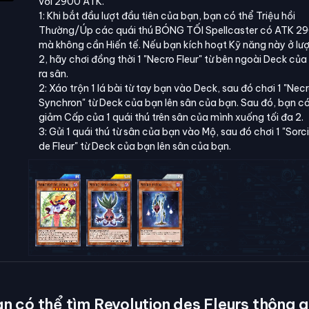
với 2900 ATK.
1: Khi bắt đầu lượt đầu tiên của bạn, bạn có thể Triệu hồi
Thường/Úp các quái thú BÓNG TỐI Spellcaster có ATK 2
mà không cần Hiến tế. Nếu bạn kích hoạt Kỹ năng này ở lượ
2, hãy chơi đồng thời 1 "Necro Fleur" từ bên ngoài Deck của
ra sân.
2: Xáo trộn 1 lá bài từ tay bạn vào Deck, sau đó chơi 1 "Nec
Synchron" từ Deck của bạn lên sân của bạn. Sau đó, bạn c
giảm Cấp của 1 quái thú trên sân của mình xuống tối đa 2.
3: Gửi 1 quái thú từ sân của bạn vào Mộ, sau đó chơi 1 "Sorc
de Fleur" từ Deck của bạn lên sân của bạn.
n có thể tìm Revolution des Fleurs thông 