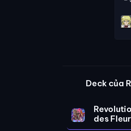
Deck của 
Revoluti
des Fleu