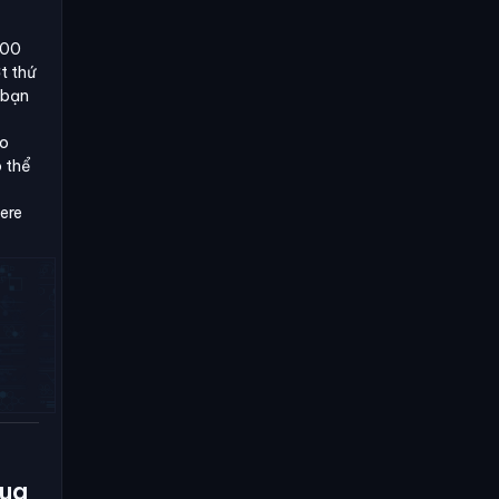
900
t thứ
 bạn
ro
ó thể
iere
qua