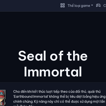
grid_view
sports_esports
Thể loại game
C
Seal of the
Immortal
Cho đến khi kết thúc lượt tiếp theo của đối thủ, quái thú
'Earthbound Immortal' không thể bị tiêu diệt bằng hiệu ứn
chính chúng. Kỹ năng này chỉ có thể được sử dụng một lần