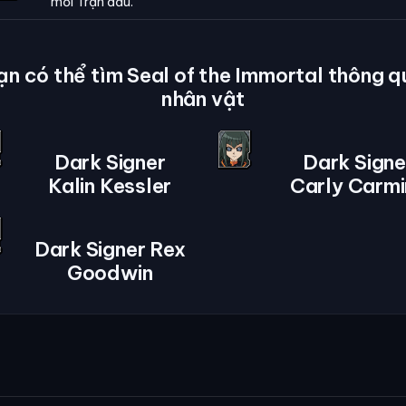
mỗi Trận đấu.
ạn có thể tìm Seal of the Immortal thông q
nhân vật
Dark Signer
Dark Signe
Kalin Kessler
Carly Carmi
Dark Signer Rex
Goodwin