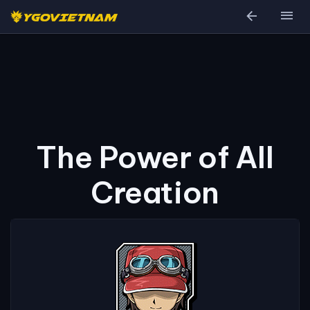
arrow_back
menu
The Power of All
Creation