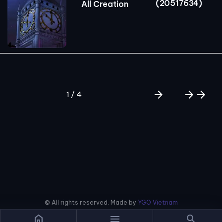
(20517634)
All Creation
arrow_forward
arrow_forward
arrow_forward
1 / 4
© All rights reserved. Made by
YGO Vietnam
home
menu
search