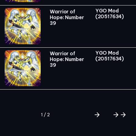
YGO Mod
Warrior of
(20517634)
Hope: Number
39
YGO Mod
Warrior of
(20517634)
Hope: Number
39
arrow_forward
arrow_forward
arrow_forward
1 / 2