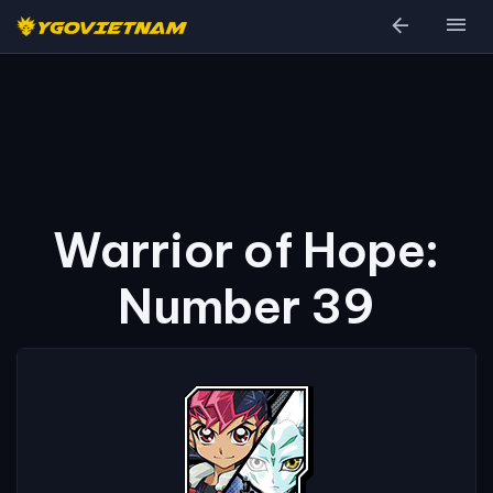
arrow_back
menu
Warrior of Hope:
Number 39