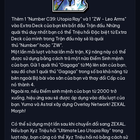
Thêm 1 "Number C39: Utopia Ray" và 1 "ZW - Leo Arms"
vào Extra Deck của bạn khi bắt đầu Trận đấu. Những
quái thú duy nhất bạn có thể Triệu hồi Đặc biệt từ Extra
Deck của mình trong Trận đấu này sẽ là quái
thú "Number" hoặc "ZW".
Một lần mỗi lượt và hai lần mỗi trận, Kỹ năng này có thể
được sử dụng bằng cách trả một nửa Điểm Sinh mệnh
của bạn. Gửi 1 quái thú "Gagaga" từ Mộ lên sân của bạn,
sau đó chơi 1 quái thú "Gagaga" trong số ba khả năng từ
bên ngoài Bộ bài vào sân của bạn và thay đổi Cấp của
nó thành 4.
Ngoài ra, nếu Điểm sinh mệnh của bạn từ 2000 trở
xuống, hiệu ứng sau sẽ được áp dụng vào đầu lượt của
bạn. Yuma và Astral xây dựng Overlay Network! ZEXAL
Morph!
Có thể sử dụng một lần sau khi chuyển đổi sang ZEXAL.
Nếu bạn Xyz Triệu hồi "Ultimate Leo Utopia Ray" trong
lượt này, bạn cũng có thể Xyz Triệu hồi nó bằng cách sử