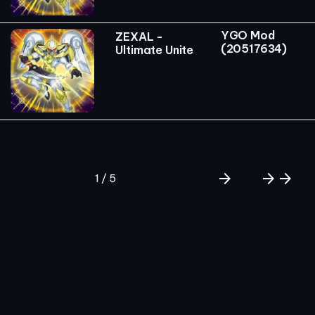
YGO Mod
ZEXAL -
(20517634)
Ultimate Unite
arrow_forward
arrow_forward
arrow_forward
1 / 5