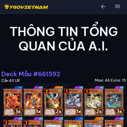
arrow_back
menu
THÔNG TIN TỔNG
QUAN CỦA A.I.
Deck Mẫu #661592
Main: 44 Extra: 15
Cần 40 UR