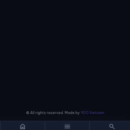
© All rights reserved. Made by
YGO Vietnam
home
menu
search