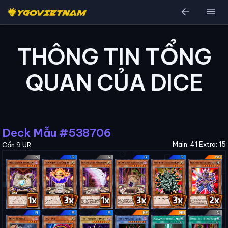
arrow_back
menu
THÔNG TIN TỔNG
QUAN CỦA DICE
Deck Mẫu #538706
Main: 41 Extra: 15
Cần 9 UR