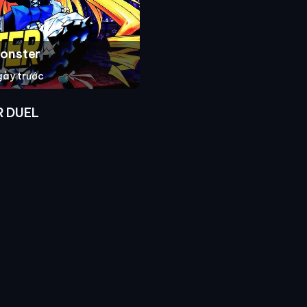
Monster
gày trước
R DUEL