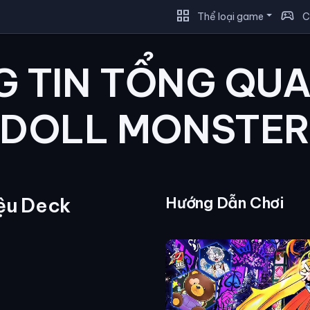
grid_view
sports_esports
Thể loại game
C
 TIN TỔNG QU
DOLL MONSTE
iệu Deck
Hướng Dẫn Chơi