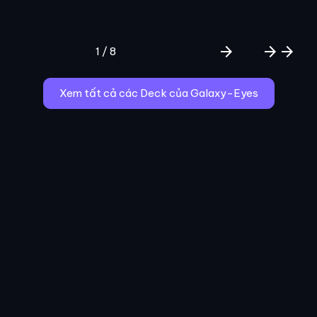
arrow_forward
arrow_forward
arrow_forward
1 / 8
Xem tất cả các Deck của Galaxy-Eyes