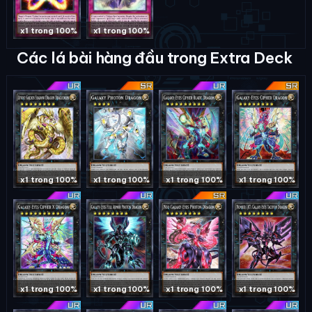
x1 trong 100%
x1 trong 100%
Các lá bài hàng đầu trong Extra Deck
x1 trong 100%
x1 trong 100%
x1 trong 100%
x1 trong 100%
x1 trong 100%
x1 trong 100%
x1 trong 100%
x1 trong 100%