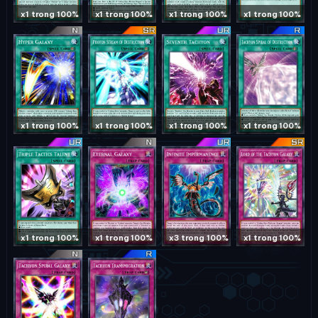
x1 trong 100%
x1 trong 100%
x1 trong 100%
x1 trong 100%
x1 trong 100%
x1 trong 100%
x1 trong 100%
x1 trong 100%
x1 trong 100%
x1 trong 100%
x3 trong 100%
x1 trong 100%