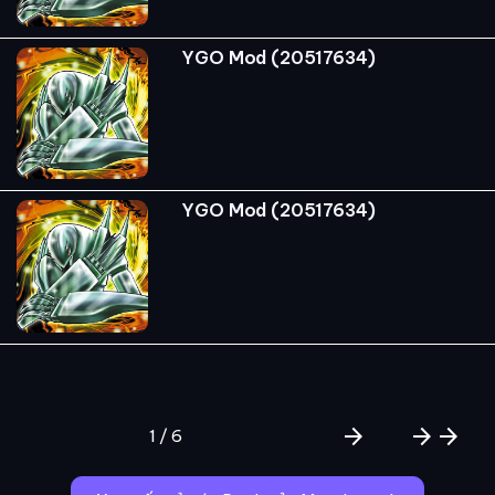
YGO Mod (20517634)
YGO Mod (20517634)
arrow_forward
arrow_forward
arrow_forward
1 / 6