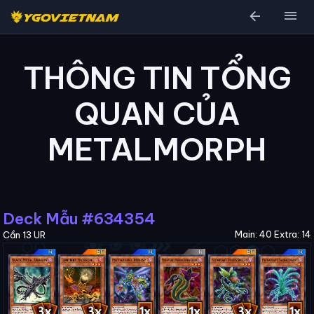
arrow_back
menu
THÔNG TIN TỔNG
QUAN CỦA
METALMORPH
Deck Mẫu #634354
Main: 40 Extra: 14
Cần 13 UR