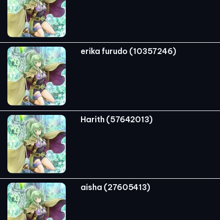
erika furudo (10357246)
Harith (57642013)
aisha (27605413)