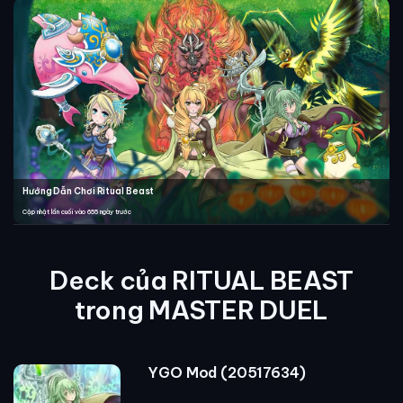
Hướng Dẫn Chơi Ritual Beast
Cập nhật lần cuối vào 655 ngày trước
Deck của RITUAL BEAST
trong MASTER DUEL
YGO Mod (20517634)