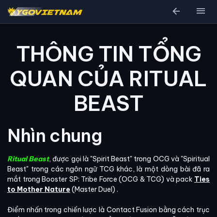
arrow_back
menu
THÔNG TIN TỔNG
QUAN CỦA RITUAL
BEAST
Nhìn chung
Ritual Beast
, được gọi là "Spirit Beast" trong OCG và "Spiritual
Beast" trong các ngôn ngữ TCG khác, là một dòng bài đã ra
mắt trong Booster SP: Tribe Force (OCG & TCG) và pack
Ties
to Mother Nature
(Master Duel) .
Điểm nhấn trong chiến lược là Contact Fusion bằng cách trục