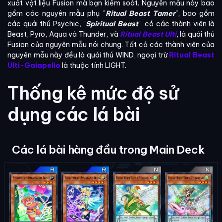
xuất vật liệu Fusion mà bạn kiểm soát. Nguyên mẫu này bao
gồm các nguyên mẫu phụ "
Ritual Beast Tamer
", bao gồm
các quái thú Psychic, "
Spiritual Beast
", có các thành viên là
Beast, Pyro, Aqua và Thunder, và
Ritual Beast Ulti
, là quái thú
Fusion của nguyên mẫu nói chung. Tất cả các thành viên của
nguyên mẫu này đều là quái thú WIND, ngoại trừ
Ritual Beast
Ulti-Gaiapelio
là thuộc tính LIGHT.
Thống kê mức độ sử
dụng các lá bài
Các lá bài hàng đầu trong Main Deck