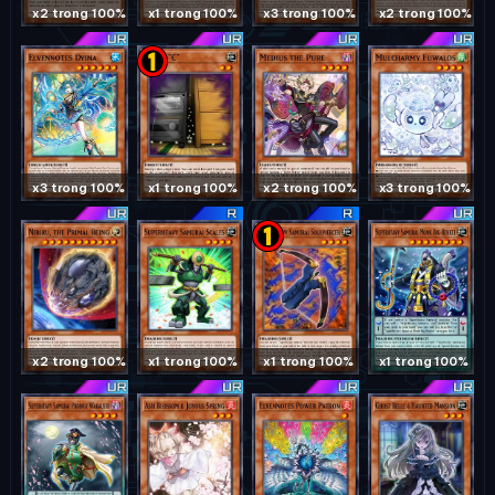
x2 trong 100%
x1 trong 100%
x3 trong 100%
x2 trong 100%
x3 trong 100%
x1 trong 100%
x2 trong 100%
x3 trong 100%
x2 trong 100%
x1 trong 100%
x1 trong 100%
x1 trong 100%