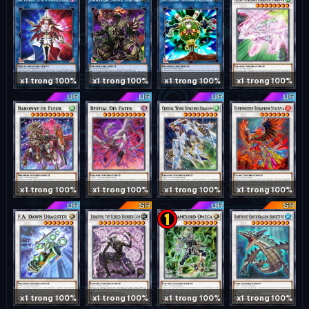
x1 trong 100%
x1 trong 100%
x1 trong 100%
x1 trong 100%
x1 trong 100%
x1 trong 100%
x1 trong 100%
x1 trong 100%
x1 trong 100%
x1 trong 100%
x1 trong 100%
x1 trong 100%