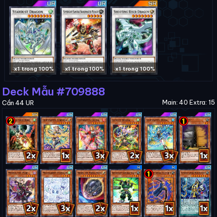
x1 trong 100%
x1 trong 100%
x1 trong 100%
Deck Mẫu #709888
Main: 40 Extra: 15
Cần 44 UR