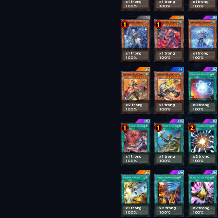
x1 trong
x1 trong
x1 trong
100%
100%
100%
x1 trong
x1 trong
x1 trong
100%
100%
100%
x2 trong
x1 trong
x3 trong
100%
100%
100%
x1 trong
x1 trong
x2 trong
100%
100%
100%
x1 trong
x2 trong
x2 trong
100%
100%
100%