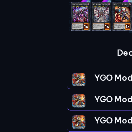
Dec
YGO Mod
YGO Mod
YGO Mod