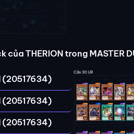
k của THERION trong MASTER 
Cần 30 UR
 (20517634)
 (20517634)
 (20517634)