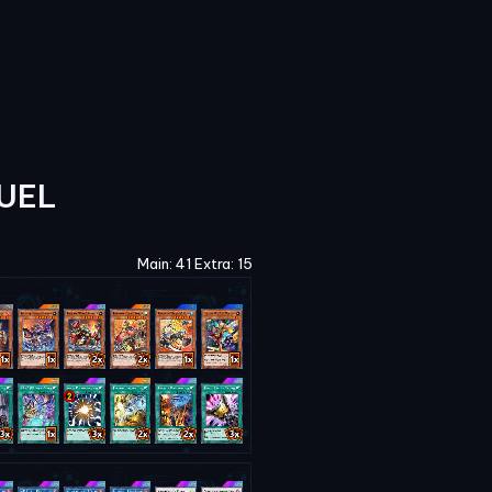
DUEL
Main: 41 Extra: 15