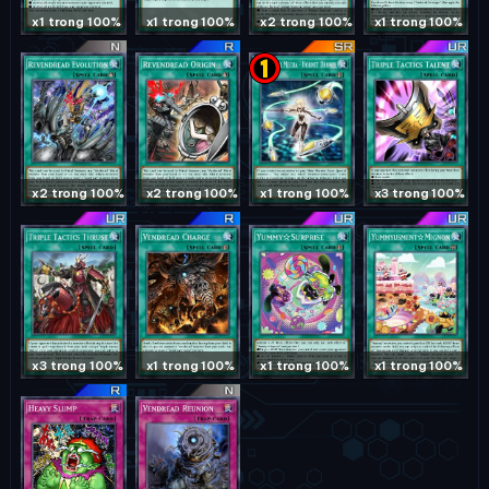
x1 trong 100%
x1 trong 100%
x2 trong 100%
x1 trong 100%
x2 trong 100%
x2 trong 100%
x1 trong 100%
x3 trong 100%
x3 trong 100%
x1 trong 100%
x1 trong 100%
x1 trong 100%