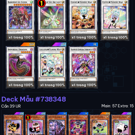
x1 trong 100%
x1 trong 100%
x1 trong 100%
x1 trong 100%
x1 trong 100%
x1 trong 100%
x1 trong 100%
Deck Mẫu #738348
Main: 57 Extra: 15
Cần 39 UR