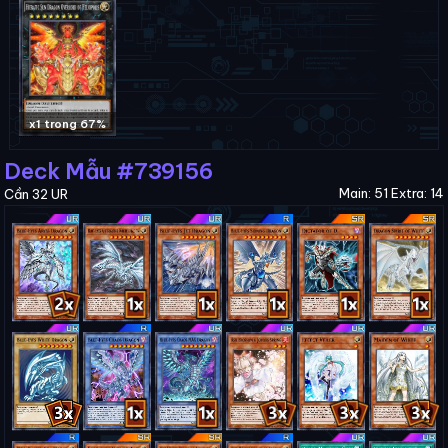
x1 trong 67%
Deck Mẫu #739156
Main: 51 Extra: 14
Cần 32 UR