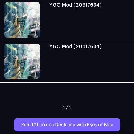
YGO Mod (20517634)
YGO Mod (20517634)
1 / 1
Xem tất cả các Deck của with Eyes of Blue