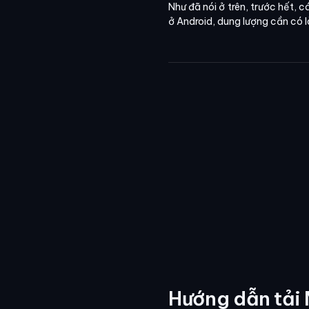
Như đã nói ở trên, trước hết,
ở Android, dung lượng cần có l
Hướng dẫn tải 