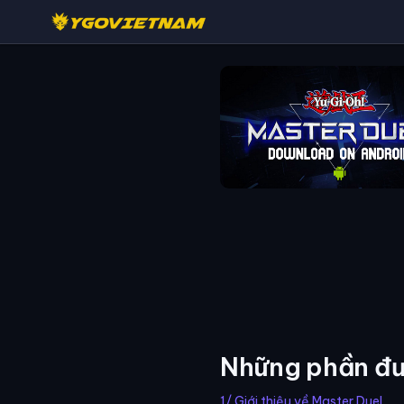
Những phần đư
1/ Giới thiệu về Master Duel