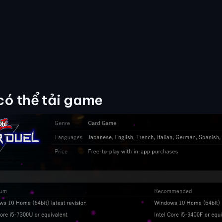
có thể tải game