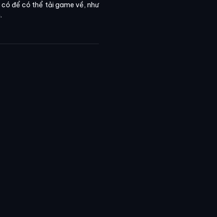
 có để có thể tải game về, như
.