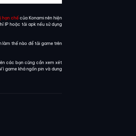
ị hạn chế
của Konami nên hiện
hỉ IP hoặc tải apk nếu sử dụng
 làm thế nào để tải game trên
 nên các bạn cũng cần xem xét
! Vì game khá ngốn pin và dung