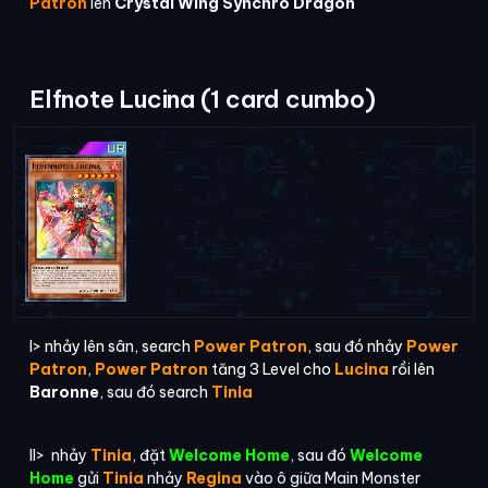
Patron
lên
Crystal Wing Synchro Dragon
Elfnote Lucina (1 card cumbo)
I> nhảy lên sân, search
Power Patron
, sau đó nhảy
Power
Patron
,
Power Patron
tăng 3 Level cho
Lucina
rồi lên
Baronne
, sau đó search
Tinia
II> nhảy
Tinia
, đặt
Welcome Home
, sau đó
Welcome
Home
gửi
Tinia
nhảy
Regina
vào ô giữa Main Monster