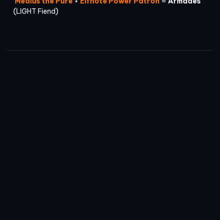
Medius the Pure
+
Elfnote Power Patron
=
Armades
(LIGHT Fiend)