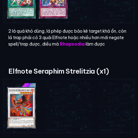
2 lá quá khó dùng, lá phép được bảo kê target khá ổn, còn
lá trap phải có 3 quái Elfnote hoặc nhiều hơn mới negate
spell/trap được, điều mà
Rhapsodia
làm được
Elfnote Seraphim Strelitzia (x1)