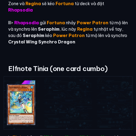
Zone và
Regina
sẽ kéo
Fortuna
từ deck và đặt
Rhapsodia
III>
Rhapsodia
gửi
Fortuna
nhảy
Power Patron
từ mộ lên
và synchro lên
Seraphim
, lúc này
Regina
tự nhặt về tay,
sau đó
Seraphim
kéo
Power Patron
từ mộ lên và synchro
Crystal Wing Synchro Dragon
Elfnote Tinia (one card cumbo)