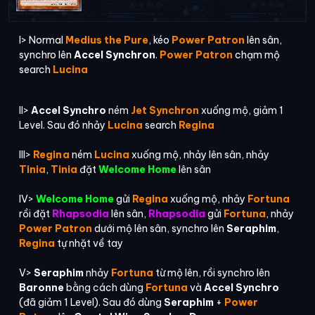
I> Normal
Medius the Pure
, kéo
Power Patron
lên sân,
synchro lên
Accel Synchron
.
Power Patron
chạm mộ
search
Lucina
II>
Accel Synchro
ném
Jet Synchron
xuống mộ, giảm 1
Level. Sau đó nhảy
Lucina
search
Regina
III>
Regina
ném
Lucina
xuống mộ, nhảy lên sân, nhảy
Tinia
,
Tinia
đặt
Welcome Home
lên sân
IV>
Welcome Home
gửi
Regina
xuống mộ, nhảy
Fortuna
rồi đặt
Rhapsodia
lên sân,
Rhapsodia
gửi
Fortuna
, nhảy
Power Patron
dưới mộ lên sân, synchro lên
Seraphim
,
Regina
tự nhặt về tay
V>
Seraphim
nhảy
Fortuna
từ mộ lên, rồi synchro lên
Baronne
bằng cách dùng
Fortuna
và
Accel Synchro
(đã giảm 1 Level). Sau đó dùng
Seraphim
+
Power