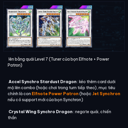
lên bằng quái Level 7 (Tuner của bọn Elfnote + Power
Patron)
Accel Synchro Stardust Dragon
: kéo thêm card dưới
mộ lên combo (hoặc chơi trong turn tiếp theo), mục tiêu
chính là con
Elfnote
Power Patron
(hoặc
Jet Synchron
nếu có support mới của bọn Synchron)
Crystal Wing Synchro Dragon
: negate quái, chiến
thần