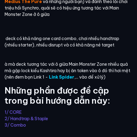
Medius The Pure
và những người bạn) và đánh theo lối chơi
triệu hồi Synchro, quái sẽ có hiệu ứng tương tác với Main
Monster Zone ở ô giữa
deck có khả năng one card combo, chơi nhiều handtrap
(nhiều starter), nhiều disrupt và có khả năng né target
à mà deck tương tác với ô giữa Main Monster Zone nhiều quá
mà gặp lock kiểu Kashtira hay bị ăn token vào ô đó thì hơi mệt
(nên đem bọn Link 1 -
Link Spider
,... vào để xử lý)
Những phần được đề cập
trong bài hướng dẫn này:
1/ CORE
2/ Handtrap & Staple
3/ Combo