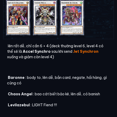
lên rất dễ, chỉ cần 6 + 4 (deck thường level 6, level 4 có
thể sẽ là
Accel Synchro
sau khi send
Jet Synchron
xuống và giảm còn level 4)
Baronne
: body to, lên dễ, bắn card, negate, hồi hàng, gì
cũng có
Chaos Angel
: bao cát biết bảo kê, lên dễ, có banish
Levilazebul
: LIGHT Fiend !!!