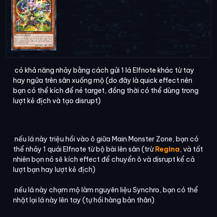
có khả năng nhảy bằng cách gửi 1 lá Elfnote khác từ tay
hay ngửa trên sân xuống mộ (do đây là quick effect nên
bạn có thể kích để né target, đồng thời có thể dùng trong
lượt kẻ địch và tạo disrupt)
nếu lá này triệu hồi vào ô giữa Main Monster Zone, bạn có
thể nhảy 1 quái Elfnote từ bộ bài lên sân (trừ
Regina
, và tất
nhiên bọn nó sẽ kích effect để chuyển ô và disrupt kể cả
lượt bạn hay lượt kẻ địch)
nếu lá này chạm mộ làm nguyên liệu Synchro, bạn có thể
nhặt lại lá này lên tay (tự hồi hàng bản thân)