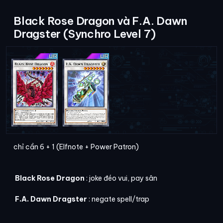
Black Rose Dragon và F.A. Dawn
Dragster (Synchro Level 7)
chỉ cần 6 + 1 (Elfnote + Power Patron)
Black Rose Dragon
: joke đéo vui, pay sân
F.A. Dawn Dragster
: negate spell/trap