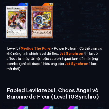
Level 5 (
Medius The Pure
+ Power Patron), đã thế còn có
khả năng tinh chỉnh level để flex,
Jet Synchron
thì lại có
effect tự nhảy từ mộ hoặc search 1 quái Junk để mở rộng
combo (chỉ sài được 1 hiệu ứng của
Jet Synchron
1 lượt
mà thôi)
Fabled Levilazebul, Chaos Angel và
Baronne de Fleur (Level 10 Synchro)