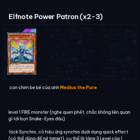
Elfnote Power Patron (x2-3)
con chim be bé của anh
Medius the Pure
level 1 FIRE monster (nghe quen phết, chắc không liên quan
gì tới bọn Snake-Eyes đâu)
lock Synchro, có hiệu ứng synchro dưới dạng quick effect
(có thể dùng để né target), cụ thể là tăng 3 Level của 1