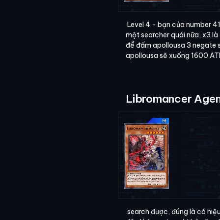
Level 4 - bạn của number 41,
một searcher quái nữa, x3 là
để đấm apollousa 3 negate sa
apollousa sẽ xuống 1600 AT
Libromancer Agen
search được, đúng là có hiệu