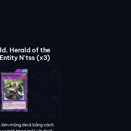
ld, Herald of the
Entity N'tss (x3)
l, làm mỏng deck bằng cách
à search trong một vài deck