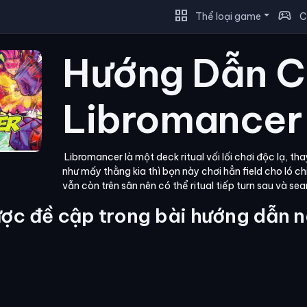
grid_view
sports_esports
Thể loại game
C
Hướng Dẫn C
Libromancer
Libromancer là một deck ritual vối lối chơi độc lạ, tha
như mấy thằng kia thì bọn này chơi hẳn field cho ló chiế
vẫn còn trên sân nên có thể ritual tiếp turn sau và se
ợc đề cập trong bài hướng dẫn n