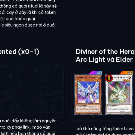
hông có quái ritual lá này sẽ
cái cay ở đây là khi có token
iệt quái khác quái
e siêu ngon được nói ở dưới
ented (x0-1)
Diviner of the Hera
Arc Light và Elder 
à quái đấy không làm nguyên
chro,xyz hay link, lmao vẫn
có khả năng tăng thêm Leve
i lượt nếu bạn không có quái
mill ( thậm chí đó được xem l