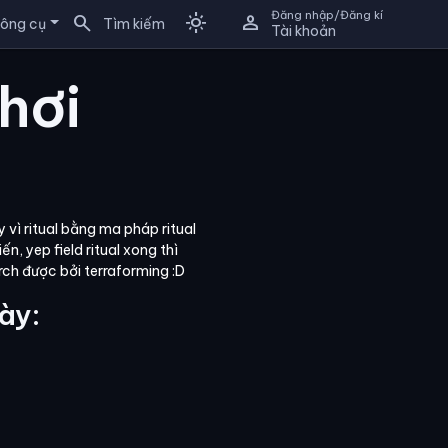
Đăng nhập/Đăng kí
search
light_mode
person
ông cụ
Tìm kiếm
Tài khoản
hơi
y vì ritual bằng ma pháp ritual
n, yep field ritual xong thì
arch được bởi terraforming :D
ày: