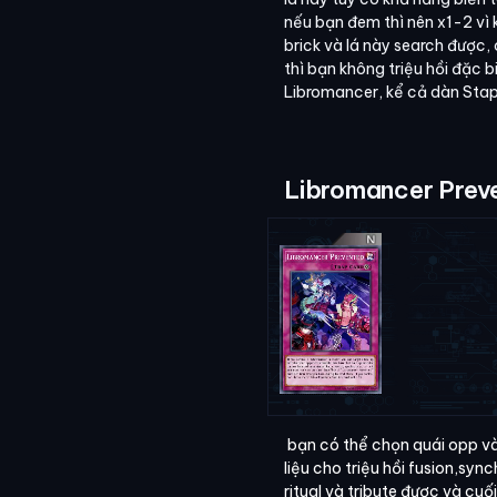
nếu bạn đem thì nên x1-2 vì k
brick và lá này search được, 
thì bạn không triệu hồi đặc b
Libromancer, kể cả dàn Stapl
Libromancer Prev
bạn có thể chọn quái opp v
liệu cho triệu hồi fusion,syn
ritual và tribute được và cuố