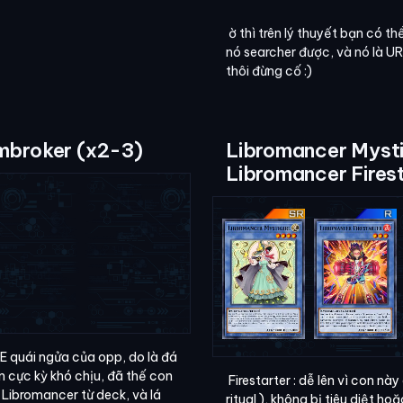
ờ thì trên lý thuyết bạn có t
nó searcher được, và nó là UR
thôi đừng cố :)
mbroker (x2-3)
Libromancer Mysti
Libromancer Fires
E quái ngửa của opp, do là đá
 cực kỳ khó chịu, đã thế con
Firestarter : dễ lên vì con này 
 Libromancer từ deck, và lá
ritual ), không bị tiêu diệt ho