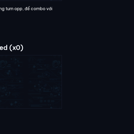
rong turn opp, để combo với
ed (x0)