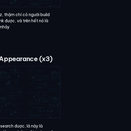
z, thậm chí có người build
nk được, và trên hết nó là
ự nhảy
 Appearance (x3)
 search được, lá này là