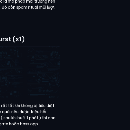
 do là ma pháp môi trường nên
c đó còn spam ritual mỗi lượt
rst (x1)
ất tốt khi không bị tiêu diệt
n quái nếu được triệu hồi
sau khi buff 1 phát ) thì con
gate hoặc boss opp