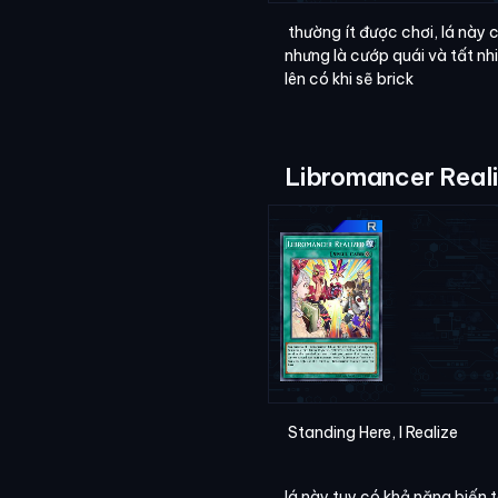
thường ít được chơi, lá này 
nhưng là cướp quái và tất nh
lên có khi sẽ brick
Libromancer Real
Standing Here, I Realize
lá này tuy có khả năng biến t