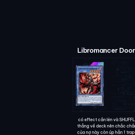
Libromancer Doo
có effect cắn lén và SHUFFL
thẳng về deck nên chắc chắn
của nợ này còn úp hẳn 1 trap