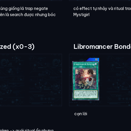
cũng giống lá trap negate
có effect tự nhảy và ritual t
iên là search được nhưng bóc
Mystigirl
ized (x0-3)
Libromancer Bond
cạn lời
oken -> quái ritual ổn nhưng