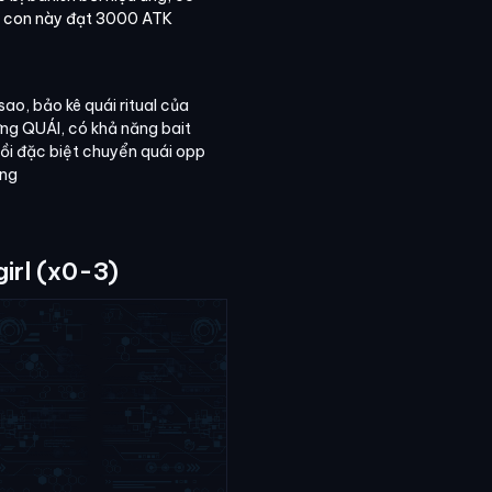
i con này đạt 3000 ATK
 sao, bảo kê quái ritual của
ứng QUÁI, có khả năng bait
 hồi đặc biệt chuyển quái opp
ứng
irl (x0-3)