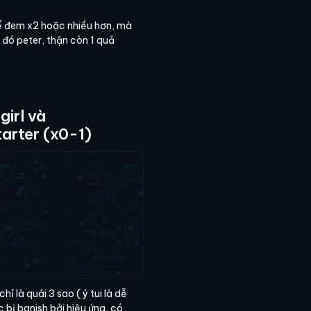
hể đem x2 hoặc nhiều hơn, mà
 đó peter, thận còn 1 quả
girl và
tarter (x0-1)
chỉ là quái 3 sao ( ý tui là dễ
ặc bị banish bởi hiệu ứng, có