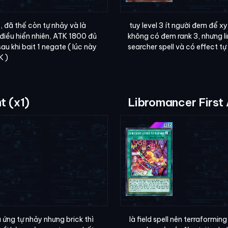
 đã thế còn tự nhảy và là
tuy level 3 ít người đem để xy
 điều hiển nhiên, ATK 1800 đủ
không có đem rank 3, nhưng li
u khi bait 1 negate ( lúc này
searcher spell và có effect t
K )
t (x1)
Libromancer First
 ứng tự nhảy nhưng brick thì
là field spell nên terraforming