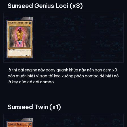
Sunseed Genius Loci (x3)
ờ thì cái engine này xoay quanh khứa này nên bạn đem x3,
còn muốn biết vì sao thì kéo xuống phần combo để biết nó
là key của cả cái combo
Sunseed Twin (x1)