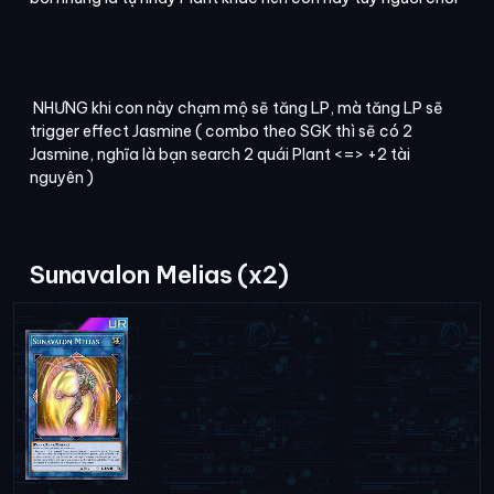
NHƯNG khi con này chạm mộ sẽ tăng LP, mà tăng LP sẽ
trigger effect Jasmine ( combo theo SGK thì sẽ có 2
Jasmine, nghĩa là bạn search 2 quái Plant <=> +2 tài
nguyên )
Sunavalon Melias (x2)