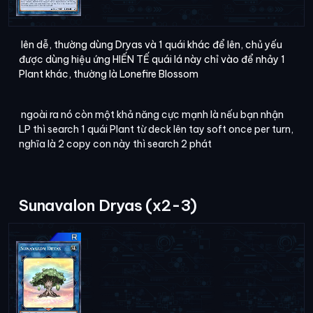
lên dễ, thường dùng Dryas và 1 quái khác để lên, chủ yếu
được dùng hiệu ứng HIẾN TẾ quái lá này chỉ vào để nhảy 1
Plant khác, thường là Lonefire Blossom
ngoài ra nó còn một khả năng cực mạnh là nếu bạn nhận
LP thì search 1 quái Plant từ deck lên tay soft once per turn,
nghĩa là 2 copy con này thì search 2 phát
Sunavalon Dryas (x2-3)