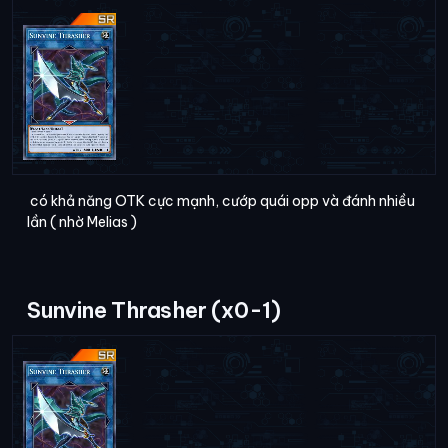
có khả năng OTK cực mạnh, cướp quái opp và đánh nhiều
lần ( nhờ Melias )
Sunvine Thrasher (x0-1)