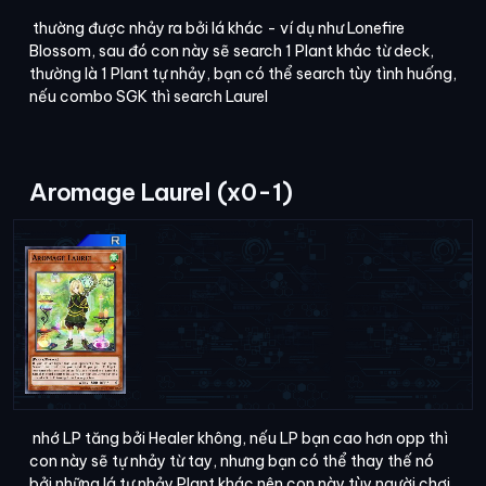
thường được nhảy ra bởi lá khác - ví dụ như Lonefire
Blossom, sau đó con này sẽ search 1 Plant khác từ deck,
thường là 1 Plant tự nhảy, bạn có thể search tùy tình huống,
nếu combo SGK thì search Laurel
Aromage Laurel (x0-1)
nhớ LP tăng bởi Healer không, nếu LP bạn cao hơn opp thì
con này sẽ tự nhảy từ tay, nhưng bạn có thể thay thế nó
bởi những lá tự nhảy Plant khác nên con này tùy người chơi