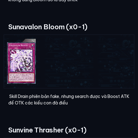
Sunavalon Bloom (x0-1)
Skill Drain phiên bản fake, nhưng search được và Boost ATK
để OTK các kiểu con đà điểu
Sunvine Thrasher (x0-1)