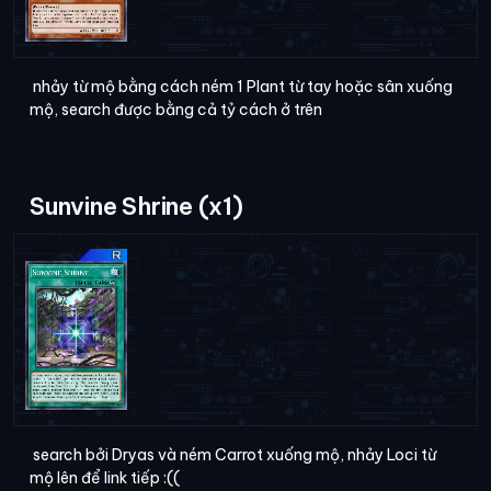
nhảy từ mộ bằng cách ném 1 Plant từ tay hoặc sân xuống
mộ, search được bằng cả tỷ cách ở trên
Sunvine Shrine (x1)
search bởi Dryas và ném Carrot xuống mộ, nhảy Loci từ
mộ lên để link tiếp :((