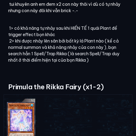
tui khuyên anh em đem x2 con này thôi vì dù có tự nhảy
nhưng con này đôi khi vẫn brick -.-
1> có khả năng tự nhảy sau khi HIẾN TẾ 1 quái Plant để
trigger effect bọn khác
2> khi được nhảy lên sân bởi bất kỳ lá Plant nào ( kể cả
normal summon và khả năng nhảy của con này ), bạn
search hẳn 1 Spell/Trap Rikka ( là search Spell/Trap duy
nhất ở thời điểm hiện tại của bọn Rikka )
Primula the Rikka Fairy (x1-2)