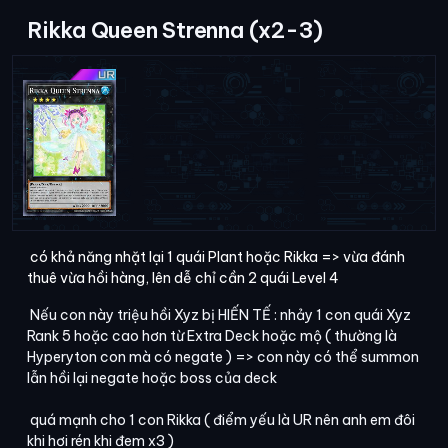
Rikka Queen Strenna (x2-3)
có khả năng nhặt lại 1 quái Plant hoặc Rikka => vừa đánh
thuê vừa hồi hàng, lên dễ chỉ cần 2 quái Level 4
Nếu con này triệu hồi Xyz bị HIẾN TẾ : nhảy 1 con quái Xyz
Rank 5 hoặc cao hơn từ Extra Deck hoặc mộ ( thường là
Hyperyton con mà có negate ) => con này có thể summon
lẫn hồi lại negate hoặc boss của deck
quá mạnh cho 1 con Rikka ( điểm yếu là UR nên anh em đôi
khi hơi rén khi đem x3 )