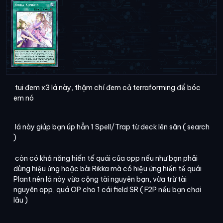
tui đem x3 lá này, thậm chí đem cả terraforming để bóc
em nó
lá này giúp bạn úp hẳn 1 Spell/Trap từ deck lên sân ( search
)
còn có khả năng hiến tế quái của opp nếu như bạn phải
dùng hiệu ứng hoặc bài Rikka mà có hiệu ứng hiến tế quái
Plant nên lá này vừa cộng tài nguyên bạn, vừa trừ tài
nguyên opp, quá OP cho 1 cái field SR ( F2P nếu bạn chơi
lâu )