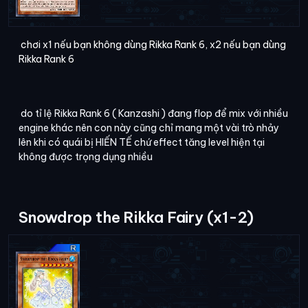
chơi x1 nếu bạn không dùng Rikka Rank 6, x2 nếu bạn dùng
Rikka Rank 6
do tỉ lệ Rikka Rank 6 ( Kanzashi ) đang flop để mix với nhiều
engine khác nên con này cũng chỉ mang một vài trò nhảy
lên khi có quái bị HIẾN TẾ chứ effect tăng level hiện tại
không được trọng dụng nhiều
Snowdrop the Rikka Fairy (x1-2)