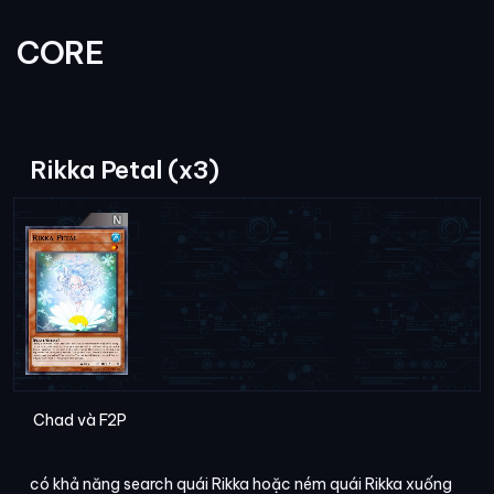
CORE
Rikka Petal (x3)
Chad và F2P
có khả năng search quái Rikka hoặc ném quái Rikka xuống