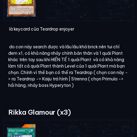
là keycard của Teardrop enjoyer
do con này search được và lâu lâu khá brick nên tui chỉ
đem x1, có khả năng nhảy chính bản thân và 1 quái Plant
khác trên tay sau khi HIẾN TẾ 1 quái Plant và có khả năng
làm tất cả quái Plant thành Level của 1 quái Plant mà bạn
chọn. Chính vì thế bạn có thể ra Teardrop ( chọn con này -
> ra Teardrop -> Kaiju trá hình | Strenna ( chọn Primula ->
hồi hàng, nhảy boss Hyperyton )
Rikka Glamour (x3)