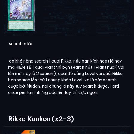
searcher lỏd
có khả năng search 1 quái Rikka, nếu bạn kích hoạt lá này
mà HIẾN TẾ 1 quái Plant thì bạn search nốt 1 Plant nữa ( với
lần mới nãy là 2 search ), quái đó cùng Level với quái Rikka
bạn search lần thứ 1 nhưng khác Level, và lá này search
được bởi Mudan, nói chung lá này tuy search được, Hard
once per turn nhưng bóc lên tay thì cực ngon.
Rikka Konkon (x2-3)