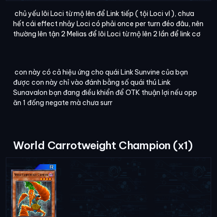
chủ yếu lôi Loci từ mộ lên để Link tiếp ( tội Loci vl ), chưa
hết cái effect nhảy Loci có phải once per turn đéo đâu, nên
thường lên tận 2 Melias để lôi Loci từ mộ lên 2 lần để link cơ
con này có cả hiệu ứng cho quái Link Sunvine của bạn
được con này chỉ vào đánh bằng số quái thú Link
Sunavalon bạn đang điều khiển để OTK thuận lợi nếu opp
ăn 1 đống negate mà chưa surr
World Carrotweight Champion (x1)