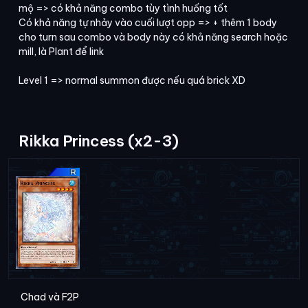
mộ => có khả năng combo tùy tình huống tốt
Có khả năng tự nhảy vào cuối lượt opp => + thêm 1 body
cho turn sau combo và body này có khả năng search hoặc
mill, là Plant để link
Level 1 => normal summon được nếu quá brick XD
Rikka Princess (x2-3)
Chad và F2P