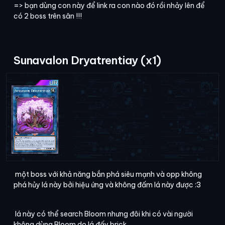
=> bạn dùng con này để link ra con nào đó rồi nhảy lên để
có 2 boss trên sân !!!
Sunavalon Dryatrentiay (x1)
một boss với khả năng bắn phá siêu mạnh và opp không
phá hủy lá này bởi hiệu ứng và không đấm lá này được :3
lá này có thể search Bloom nhưng đôi khi có vài người
không dùng Bloom do lá đấy brick