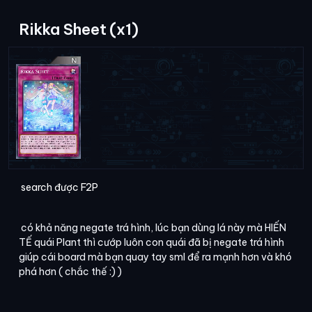
Rikka Sheet (x1)
search được F2P
có khả năng negate trá hình, lúc bạn dùng lá này mà HIẾN
TẾ quái Plant thì cướp luôn con quái đã bị negate trá hình
giúp cái board mà bạn quay tay sml để ra mạnh hơn và khó
phá hơn ( chắc thế :) )