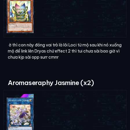
ờ thì con này đóng vai trò là lôi Loci từ mộ sau khi nó xuống
mộ để link lên Dryas chứ effect 2 thì tui chưa sài bao giờ vì
chưa kịp sài opp surr cmnr
Aromaseraphy Jasmine (x2)