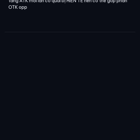
tăng ATK mỗi lần có quái bị HIẾN TẾ nên có thể góp phần
OTK opp