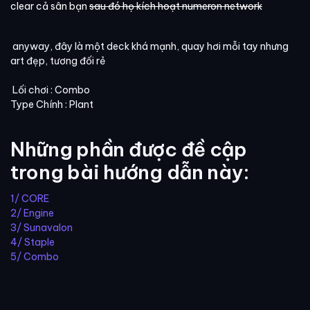
clear cả sân bạn
sau đó họ kích hoạt numeron network
anyway, đây là một deck khá mạnh, quay hơi mỗi tay nhưng
art đẹp, tương đối rẻ
Lối chơi : Combo
Type Chính : Plant
Những phần được đề cập
trong bài hướng dẫn này:
1/ CORE
2/ Engine
3/ Sunavalon
4/ Staple
5/ Combo