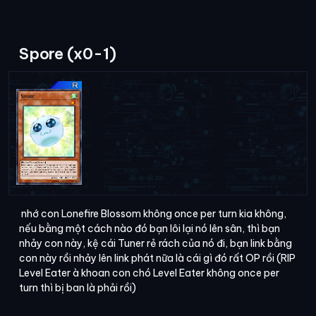
Spore (x0-1)
nhớ con Lonefire Blossom không once per turn kia không,
nếu bằng một cách nào đó bạn lôi lại nó lên sân, thì bạn
nhảy con này, kệ cái Tuner rẻ rách của nó đi, bạn link bằng
con này rồi nhảy lên link phát nữa là cái gì đó rất OP rồi (RIP
Level Eater à khoan con chó Level Eater không once per
turn thì bị ban là phải rồi)