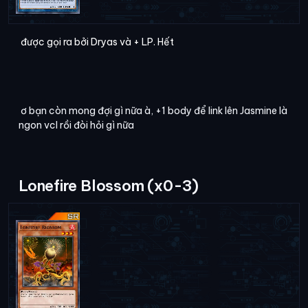
được gọi ra bởi Dryas và + LP. Hết
ơ bạn còn mong đợi gì nữa à, +1 body để link lên Jasmine là
ngon vcl rồi đòi hỏi gì nữa
Lonefire Blossom (x0-3)