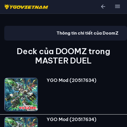
arrow_back
menu
Thông tin chi tiết của DoomZ
Deck của DOOMZ trong
MASTER DUEL
YGO Mod (20517634)
YGO Mod (20517634)