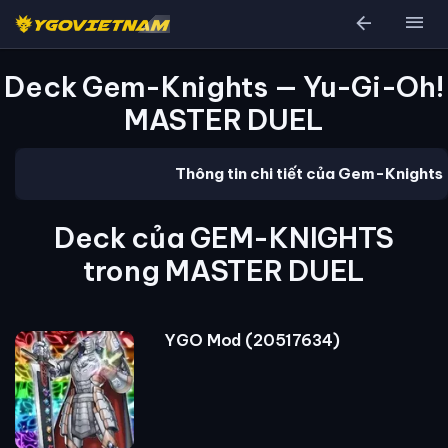
arrow_back
menu
Deck Gem-Knights — Yu-Gi-Oh!
MASTER DUEL
Thông tin chi tiết của Gem-Knights
Deck của GEM-KNIGHTS
trong MASTER DUEL
YGO Mod (20517634)