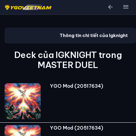
arrow_back
menu
Thông tin chi tiết của Igknight
Deck của IGKNIGHT trong
MASTER DUEL
YGO Mod (20517634)
YGO Mod (20517634)