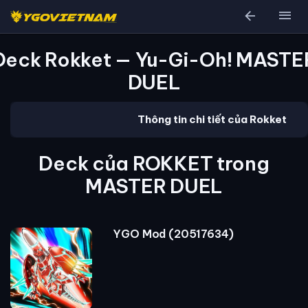
arrow_back
menu
Deck Rokket — Yu-Gi-Oh! MASTE
DUEL
Thông tin chi tiết của Rokket
Deck của ROKKET trong
MASTER DUEL
YGO Mod (20517634)