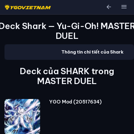
arrow_back
menu
Deck Shark — Yu-Gi-Oh! MASTE
DUEL
Thông tin chi tiết của Shark
Deck của SHARK trong
MASTER DUEL
YGO Mod (20517634)